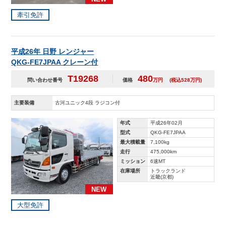
牽引免許
平成26年 日野 レンジャー
QKG-FE7JPAA クレーン付
T19268
480
問い合わせ番号
価格
万円
(税込528万円)
主要装備
古河ユニック4段 ラジコン付
年式
平成26年02月
型式
QKG-FE7JPAA
最大積載量
7,100kg
走行
475,000km
ミッション
6速MT
在庫場所
トラックランド
近畿(京都)
NEW
大型免許