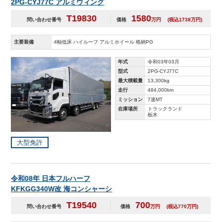
2PG-CYJ77C アルミウィング
T19830
1580
問い合わせ番号
価格
万円
(税込1738万円)
主要装備
4軸低床 ハイルーフ アルミホイール 格納PG
年式
令和03年03月
型式
2PG-CYJ77C
最大積載量
13,300kg
走行
484,000km
ミッション
7速MT
在庫場所
トラックランド
栃木
大型免許
令和08年 日本フルハーフ
KFKGG340W改 海コンシャーシ
T19540
700
問い合わせ番号
価格
万円
(税込770万円)