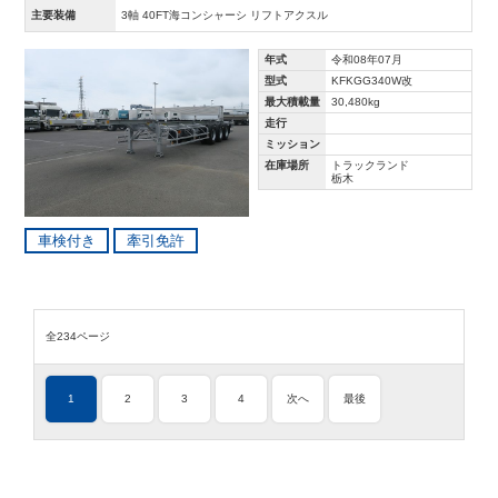
主要装備
3軸 40FT海コンシャーシ リフトアクスル
年式
令和08年07月
型式
KFKGG340W改
最大積載量
30,480kg
走行
ミッション
在庫場所
トラックランド
栃木
車検付き
牽引免許
全234ページ
1
2
3
4
次へ
最後