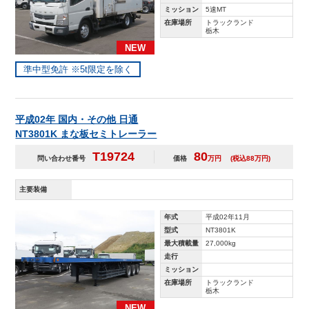
ミッション
5速MT
在庫場所
トラックランド
栃木
NEW
準中型免許 ※5t限定を除く
平成02年 国内・その他 日通
NT3801K まな板セミトレーラー
T19724
80
問い合わせ番号
価格
万円
(税込88万円)
主要装備
年式
平成02年11月
型式
NT3801K
最大積載量
27,000kg
走行
ミッション
在庫場所
トラックランド
栃木
NEW