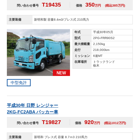
T19435
350
問い合わせ番号
価格
万円
(税込385万円)
主要装備
新明和製 容量8.4m3/プレス式 210馬力
年式
平成30年05月
型式
2PG-FRR90S2
最大積載量
2,150kg
走行
218,000km
ミッション
6速MT
在庫場所
トラックランド
栃木
NEW
中型免許
平成30年 日野 レンジャー
2KG-FC2ABA パッカー車
T19827
920
問い合わせ番号
価格
万円
(税込1012万円)
主要装備
新明和 プレス式 容量 8.7ｍ3 210馬力