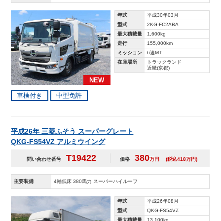
年式
平成30年03月
型式
2KG-FC2ABA
最大積載量
1,600kg
走行
155,000km
ミッション
6速MT
在庫場所
トラックランド
近畿(京都)
NEW
車検付き
中型免許
平成26年 三菱ふそう スーパーグレート
QKG-FS54VZ アルミウイング
T19422
380
問い合わせ番号
価格
万円
(税込418万円)
主要装備
4軸低床 380馬力 スーパーハイルーフ
年式
平成26年08月
型式
QKG-FS54VZ
最大積載量
13,100kg