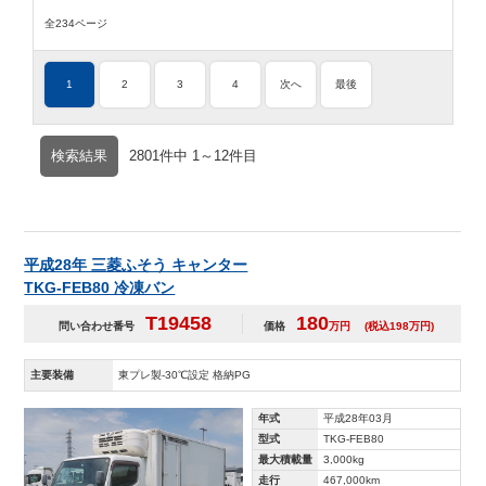
全234ページ
1
2
3
4
次へ
最後
検索結果
2801件中 1～12件目
平成28年 三菱ふそう キャンター
TKG-FEB80 冷凍バン
T19458
180
問い合わせ番号
価格
万円
(税込198万円)
主要装備
東プレ製-30℃設定 格納PG
年式
平成28年03月
型式
TKG-FEB80
最大積載量
3,000kg
走行
467,000km