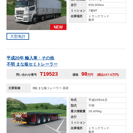
走行
659,000km
ミッション
7速MT
在庫場所
トラックランド
栃木
NEW
大型免許
平成20年 輸入車・その他
不明 まな板セミトレーラー
T19523
98
問い合わせ番号
価格
万円
(税込107.8万円)
主要装備
3軸 まな板トレーラー 高床
年式
平成20年04月
型式
不明
最大積載量
28,400kg
走行
ミッション
在庫場所
トラックランド
栃木