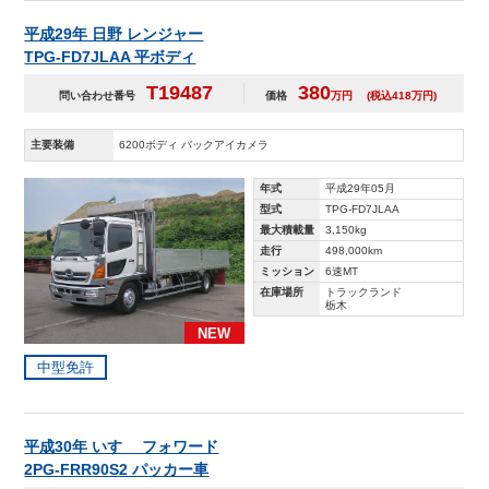
平成29年 日野 レンジャー
TPG-FD7JLAA 平ボディ
T19487
380
問い合わせ番号
価格
万円
(税込418万円)
主要装備
6200ボディ バックアイカメラ
年式
平成29年05月
型式
TPG-FD7JLAA
最大積載量
3,150kg
走行
498,000km
ミッション
6速MT
在庫場所
トラックランド
栃木
NEW
中型免許
平成30年 いすゞ フォワード
2PG-FRR90S2 パッカー車