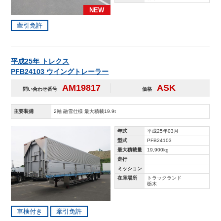
NEW
牽引免許
平成25年 トレクス
PFB24103 ウイングトレーラー
AM19817
ASK
問い合わせ番号
価格
主要装備
2軸 融雪仕様 最大積載19.9t
年式
平成25年03月
型式
PFB24103
最大積載量
19,900kg
走行
ミッション
在庫場所
トラックランド
栃木
車検付き
牽引免許