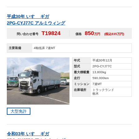
平成30年 いすゞ ギガ
2PG-CYJ77C アルミウィング
T19824
850
問い合わせ番号
価格
万円
(税込935万円)
主要装備
4軸低床 7速MT
年式
平成30年12月
型式
2PG-CYJ77C
最大積載量
13,800kg
走行
590,000km
ミッション
7速MT
在庫場所
トラックランド
栃木
大型免許
令和03年 いすゞ ギガ