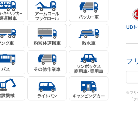
フ
※フリ
「クレ