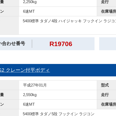
量
2,250kg
走行
ン
6速MT
在庫場
5400標準 タダノ4段 ハイジャッキ フックイン ラジコ
R19706
い合わせ番号
90S2 クレーン付平ボディ
平成27年01月
型式
量
2,550kg
走行
ン
6速MT
在庫場
5400標準 タダノ5段 フックイン ラジコン