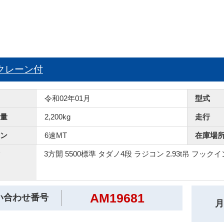
A クレーン付
令和02年01月
型式
量
2,200kg
走行
ン
6速MT
在庫場
3方開 5500標準 タダノ4段 ラジコン 2.93t吊 フックイ
AM19681
い合わせ番号
月