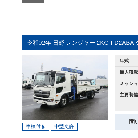
令和02年 日野 レンジャー
2KG-FD2AB
年式
最大積載
ミッショ
主要装備
問
車検付き
中型免許