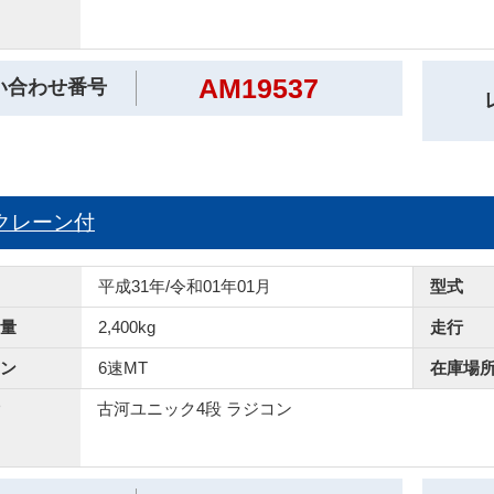
AM19537
い合わせ番号
A クレーン付
平成31年/令和01年01月
型式
量
2,400kg
走行
ン
6速MT
在庫場
古河ユニック4段 ラジコン