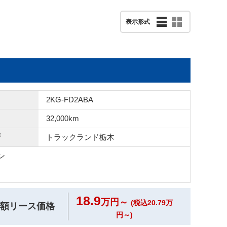
2KG-FD2ABA
32,000km
所
トラックランド
栃木
ン
18.9
万円～
(税込20.79万
額リース価格
円～)