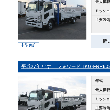
最大積載
ミッショ
主要装備
問
中型免許
平成27年 いすゞ フォワード
TKG-FRR
年式
最大積載
ミッショ
主要装備