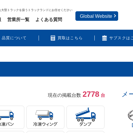
な大型トラックを扱うトラックランドにお任せください
Global Website
報
営業所一覧
よくある質問
品質について
買取はこちら
サブスクは
2778
す
メ
現在の掲載台数
台