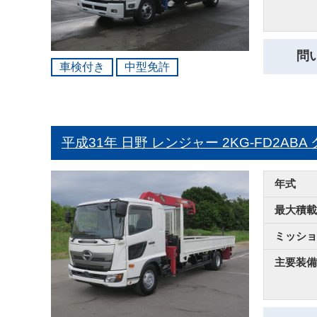
問
車検付き
中型免許
平成31年 日野 レンジャー
2KG-FD2AB
年式
最大積載
ミッショ
主要装備