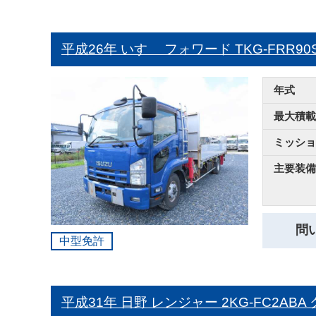
平成26年 いすゞ フォワード
TKG-FRR
年式
最大積載
ミッショ
主要装備
問
中型免許
平成31年 日野 レンジャー
2KG-FC2AB