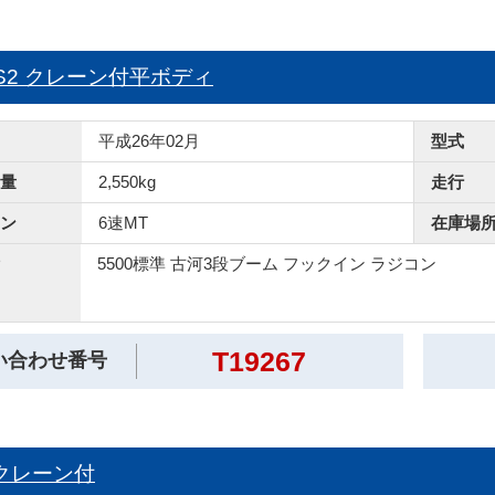
90S2 クレーン付平ボディ
平成26年02月
型式
量
2,550kg
走行
ン
6速MT
在庫場
5500標準 古河3段ブーム フックイン ラジコン
T19267
い合わせ番号
A クレーン付