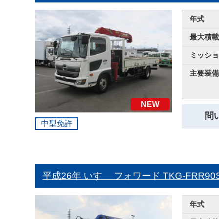
年式
最大積載
ミッショ
主要装備
NEW
問
中型免許
平成26年 いすゞ フォワード
TKG-FRR
年式