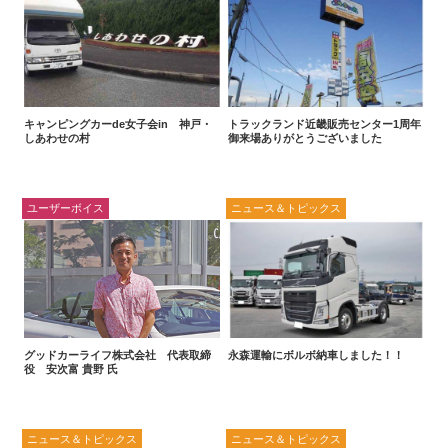
キャンピングカーde女子会in 神戸・
トラックランド近畿販売センター1周年
しあわせの村
御来場ありがとうございました
ユーザーボイス
ニュース＆トピックス
グッドカーライフ株式会社 代表取締
永森運輸にボルボ納車しました！！
役 安次富 貴野 氏
ニュース＆トピックス
ニュース＆トピックス