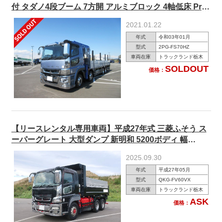
付 タダノ4段ブーム 7方開 アルミブロック 4軸低床 Pro
仕様 パッケージ アルミホイール装着
2021.01.22
年式
令和03年01月
型式
2PG-FS70HZ
車両在庫
トラックランド栃木
SOLDOUT
価格：
【リースレンタル専用車両】平成27年式 三菱ふそう ス
ーパーグレート 大型ダンプ 新明和 5200ボディ 幅
230cm 2デフ 380馬力 ★楽のりパック施工済み！★
2025.09.30
年式
平成27年05月
型式
QKG-FV60VX
車両在庫
トラックランド栃木
ASK
価格：