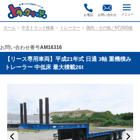
お電話
お問い合わせ
ホーム
中古トラック検索
トレーラー
国内・その他／NT2920改
お問い合わせ番号
AM16316
【リース専用車両】平成21年式 日通 3軸 重機積み
トレーラー 中低床 最大積載26t