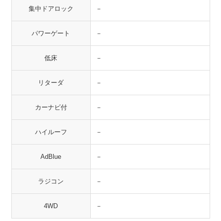
集中ドアロック
－
パワーゲート
－
低床
－
リターダ
－
カーナビ付
－
ハイルーフ
－
AdBlue
－
ラジコン
－
4WD
－