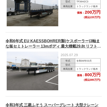
型式
TF36H2C3
車両在庫
トラックランド栃木
200万円
価格：
(税込220万円)
令和6年式 EU KAESSBOHRER製(ケスボーラー)3軸ま
な板セミトレーラー 13mボディ 最大積載29.8t リフトア
クスル アルミホイール
2025.07.29
年式
令和06年03月
型式
車両在庫
トラックランド栃木
800万円
価格：
(税込880万円)
令和3年式 三菱ふそう スーパーグレート 大型クレーン