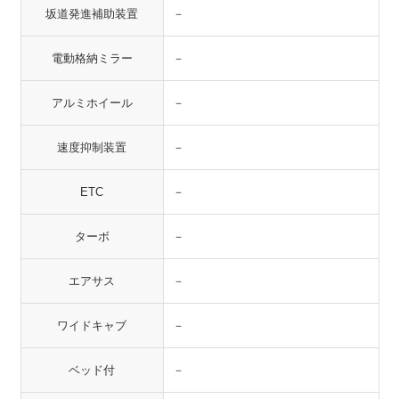
坂道発進補助装置
－
電動格納ミラー
－
アルミホイール
－
速度抑制装置
－
ETC
－
ターボ
－
エアサス
－
ワイドキャブ
－
ベッド付
－