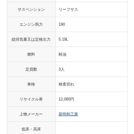
サスペンション
リーフサス
エンジン馬力
190
総排気量又は定格出力
5.19L
燃料
軽油
定員数
3人
車検
検査切れ
リサイクル券
12,080円
上物メーカー
新明和工業
低床・高床