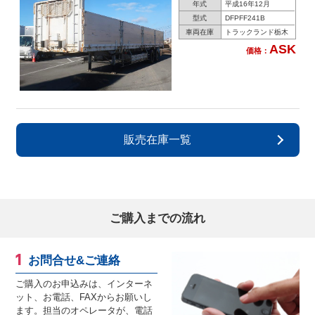
年式
平成16年12月
型式
DFPFF241B
車両在庫
トラックランド栃木
ASK
価格：
販売在庫一覧
ご購入までの流れ
お問合せ&ご連絡
ご購入のお申込みは、インターネ
ット、お電話、FAXからお願いし
ます。担当のオペレータが、電話