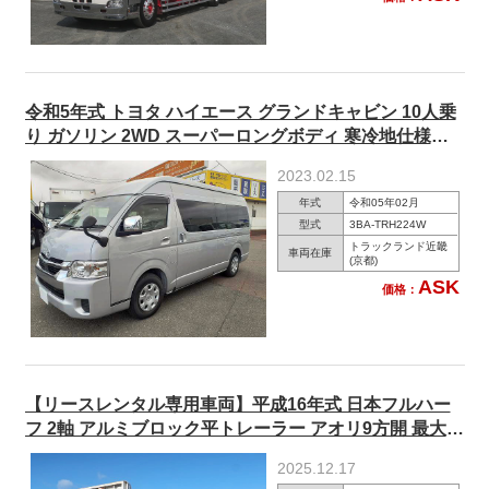
令和5年式 トヨタ ハイエース グランドキャビン 10人乗
り ガソリン 2WD スーパーロングボディ 寒冷地仕様
ETC2.0・ナビ連動
2023.02.15
年式
令和05年02月
型式
3BA-TRH224W
トラックランド近畿
車両在庫
(京都)
ASK
価格：
【リースレンタル専用車両】平成16年式 日本フルハー
フ 2軸 アルミブロック平トレーラー アオリ9方開 最大積
載20.8t
2025.12.17