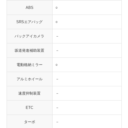
ABS
○
SRSエアバッグ
○
バックアイカメラ
－
坂道発進補助装置
－
電動格納ミラー
○
アルミホイール
－
速度抑制装置
－
ETC
－
ターボ
－