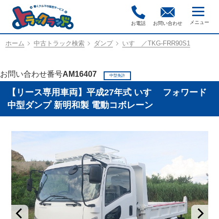
お電話
お問い合わせ
ホーム
中古トラック検索
ダンプ
いすゞ／TKG-FRR90S1
お問い合わせ番号
AM16407
中型免許
【リース専用車両】平成27年式 いすゞ フォワード
中型ダンプ 新明和製 電動コボレーン