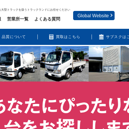
な大型トラックを扱うトラックランドにお任せください
Global Website
報
営業所一覧
よくある質問
品質について
買取はこちら
サブスクは