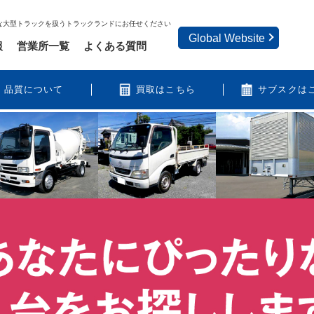
な大型トラックを扱うトラックランドにお任せください
Global Website
報
営業所一覧
よくある質問
品質について
買取はこちら
サブスクは