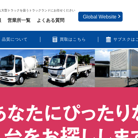
な大型トラックを扱うトラックランドにお任せください
Global Website
報
営業所一覧
よくある質問
品質について
買取はこちら
サブスクは