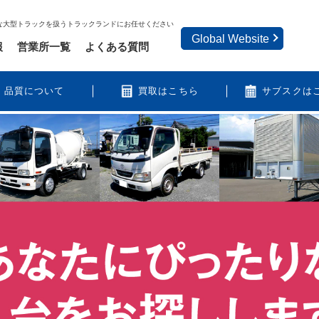
な大型トラックを扱うトラックランドにお任せください
Global Website
報
営業所一覧
よくある質問
品質について
買取はこちら
サブスクは