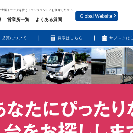
な大型トラックを扱うトラックランドにお任せください
Global Website
報
営業所一覧
よくある質問
品質について
買取はこちら
サブスクは