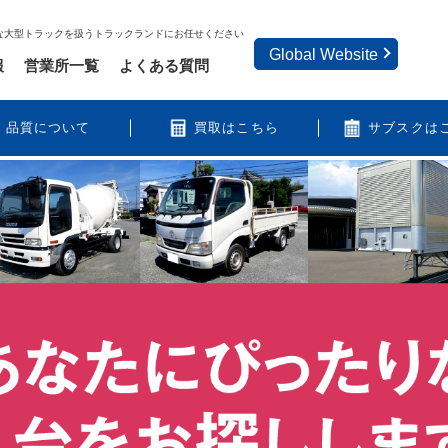
な大型トラックを扱うトラックランドにお任せください
Global Website
報
営業所一覧
よくある質問
品質について
買取はこちら
サブスクは