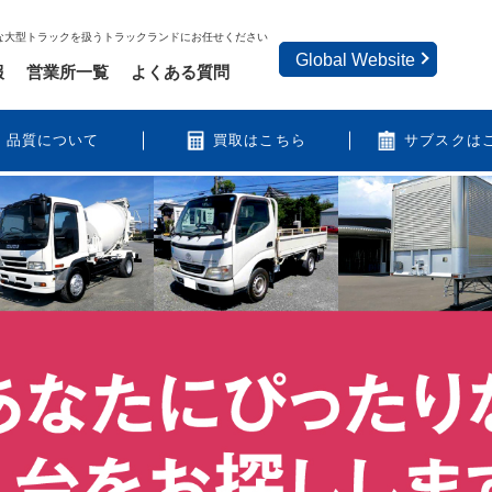
な大型トラックを扱うトラックランドにお任せください
Global Website
報
営業所一覧
よくある質問
品質について
買取はこちら
サブスクは