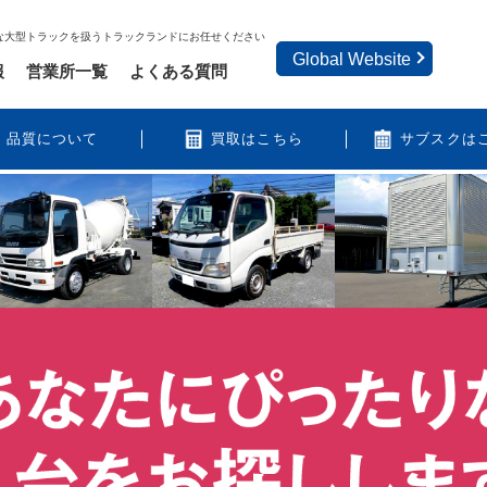
な大型トラックを扱うトラックランドにお任せください
Global Website
報
営業所一覧
よくある質問
品質について
買取はこちら
サブスクは