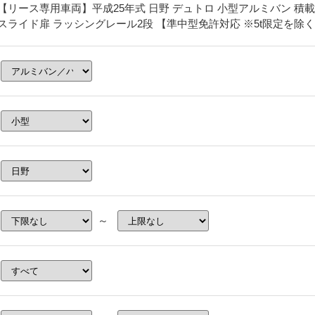
【リース専用車両】平成25年式 日野 デュトロ 小型アルミバン 積載2.4
スライド扉 ラッシングレール2段 【準中型免許対応 ※5t限定を除
～