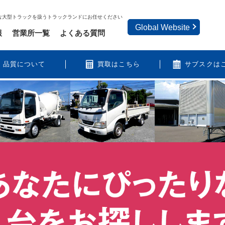
な大型トラックを扱うトラックランドにお任せください
Global Website
報
営業所一覧
よくある質問
品質について
買取はこちら
サブスクは