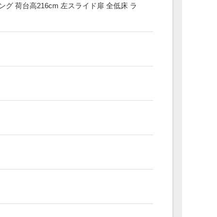
グ 荷台高216cm 左スライド扉 全低床 ラ