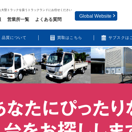
な大型トラックを扱うトラックランドにお任せください
Global Website
報
営業所一覧
よくある質問
品質について
買取はこちら
サブスクは