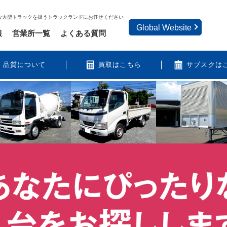
な大型トラックを扱うトラックランドにお任せください
Global Website
報
営業所一覧
よくある質問
品質について
買取はこちら
サブスクは