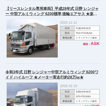
【リースレンタル専用車両】平成28年式 日野 レンジャ
ー 中型アルミウィング 6200標準 後輪エアサス ★楽の
りパック施工済み！★
2025.12.12
年式
平成28年09月
型式
TKG-FC9JKAG
車両在庫
トラックランド栃木
ASK
価格：
令和3年式 日野 レンジャー中型アルミウィング 6200ワ
イド ハイルーフ ★メーター実走行約28万㎞★
2026.02.10
年式
令和03年08月
型式
2PG-FD2ABA
車両在庫
トラックランド栃木