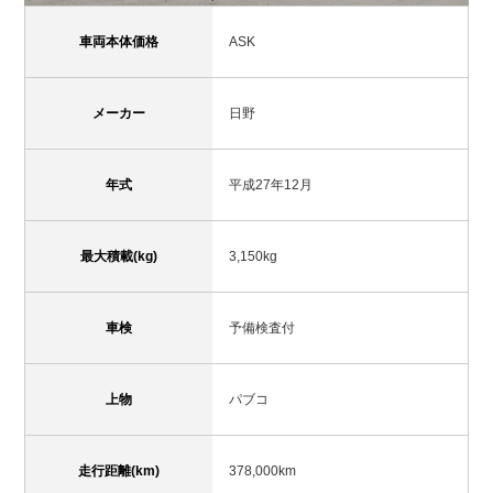
車両本体価格
ASK
メーカー
日野
年式
平成27年12月
最大積載(kg)
3,150kg
車検
予備検査付
上物
パブコ
走行距離(km)
378,000km