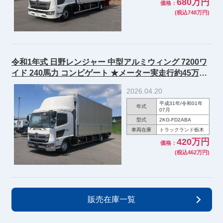
680万円
価格：
(税込748万円)
令和1年式 日野レンジャー 中型アルミウィング 7200ワ
イド 240馬力 コンビゲート ★メーター実走行約45万
km★
2026.04.20
平成31年/令和01年
年式
07月
型式
2KG-FD2ABA
車両在庫
トラックランド栃木
420万円
価格：
(税込462万円)
販売在庫一覧