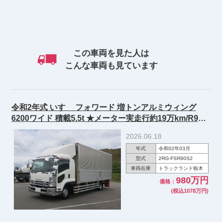
この車両を見た人は
こんな車両も見ています
令和2年式 いすゞ フォワード 増トンアルミウィング
6200ワイド 積載5.5t ★メーター実走行約19万km/R9年6
月迄車検付★
2026.06.18
年式
令和02年03月
型式
2RG-FSR90S2
車両在庫
トラックランド栃木
980万円
価格：
(税込1078万円)