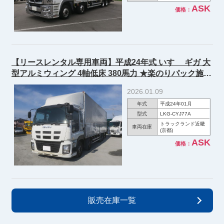
ASK
価格：
【リースレンタル専用車両】平成24年式 いすゞ ギガ 大
型アルミウィング 4軸低床 380馬力 ★楽のりパック施工
済み！★
2026.01.09
年式
平成24年01月
型式
LKG-CYJ77A
トラックランド近畿
車両在庫
(京都)
ASK
価格：
販売在庫一覧