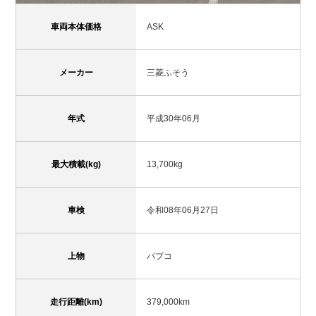
車両本体価格
ASK
メーカー
三菱ふそう
年式
平成30年06月
最大積載(kg)
13,700kg
車検
令和08年06月27日
上物
パブコ
走行距離(km)
379,000km