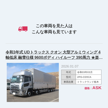
この車両を見た人は
こんな車両も見ています
令和3年式 UDトラックス クオン 大型アルミウィング 4
軸低床 融雪仕様 9600ボディ ハイルーフ 390馬力 ★楽の
りパック施工済み！★
2026.01.07
年式
令和03年03月
型式
2PG-CG5CA
車両在庫
トラックランド栃木
ASK
価格：