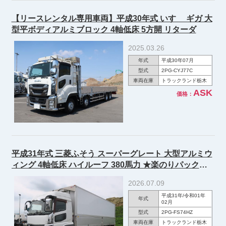
【リースレンタル専用車両】平成30年式 いすゞ ギガ 大
型平ボディアルミブロック 4軸低床 5方開 リターダ
2025.03.26
年式
平成30年07月
型式
2PG-CYJ77C
車両在庫
トラックランド栃木
ASK
価格：
平成31年式 三菱ふそう スーパーグレート 大型アルミウ
ィング 4軸低床 ハイルーフ 380馬力 ★楽のりパック施
工済★
2026.07.09
平成31年/令和01年
年式
02月
型式
2PG-FS74HZ
車両在庫
トラックランド栃木