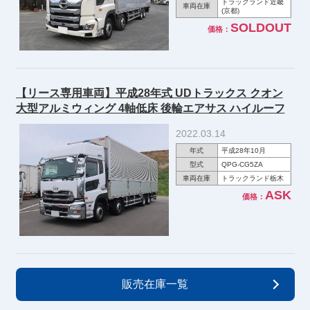
トラックランド近畿
車両在庫
(京都)
SOLDOUT
価格：
【リース専用車両】平成28年式 UDトラックス クオン
大型アルミウィング 4軸低床 後輪エアサス ハイルーフ
2022.03.14
年式
平成28年10月
型式
QPG-CG5ZA
車両在庫
トラックランド栃木
ASK
価格：
販売在庫一覧