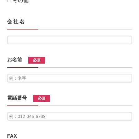
その他
会 社 名
お名前
必須
電話番号
必須
FAX