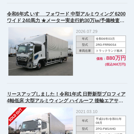
令和6年式 いすゞ フォワード 中型アルミウィング 6200
ワイド 240馬力 ★メーター実走行約30万㎞/予備検査付
令和8年10月22日迄★
2026.07.29
年式
令和06年03月
型式
2RG-FRR90S4
車両在庫
トラックランド栃木
880万円
価格：
(税込968万円)
リースアップしました！令和1年式 日野新型プロフィア
4軸低床 大型アルミウィング ハイルーフ 後輪エアサス
リターダ付 ★ディーラー点検記録簿/R3.8月迄車検付★
2021.03.10
平成31年/令和01年
年式
08月
型式
2PG-FW1AHG