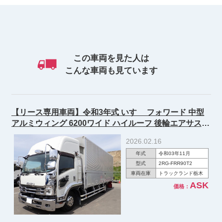
この車両を見た人は
こんな車両も見ています
【リース専用車両】令和3年式 いすゞ フォワード 中型
アルミウィング 6200ワイド ハイルーフ 後輪エアサス
240馬力
2026.02.16
年式
令和03年11月
型式
2RG-FRR90T2
車両在庫
トラックランド栃木
ASK
価格：