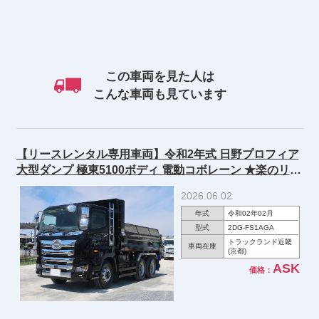
この車両を見た人は
こんな車両も見ています
【リースレンタル専用車両】令和2年式 日野プロフィア
大型ダンプ 極東5100ボディ 電動コボレーン ★楽のリパ
ック施工済み★
2026.06.02
年式
令和02年02月
型式
2DG-FS1AGA
トラックランド近畿
車両在庫
(京都)
ASK
価格：