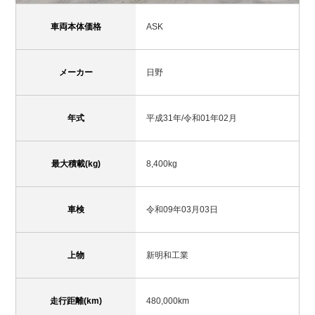
車両本体価格
ASK
メーカー
日野
年式
平成31年/令和01年02月
最大積載(kg)
8,400kg
車検
令和09年03月03日
上物
新明和工業
走行距離(km)
480,000km