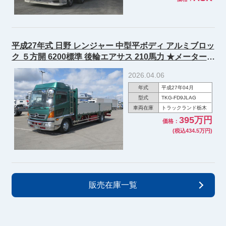
平成27年式 日野 レンジャー 中型平ボディ アルミブロッ
ク ５方開 6200標準 後輪エアサス 210馬力 ★メーター実
走行約27万km★
2026.04.06
年式
平成27年04月
型式
TKG-FD9JLAG
車両在庫
トラックランド栃木
395万円
価格：
(税込434.5万円)
販売在庫一覧