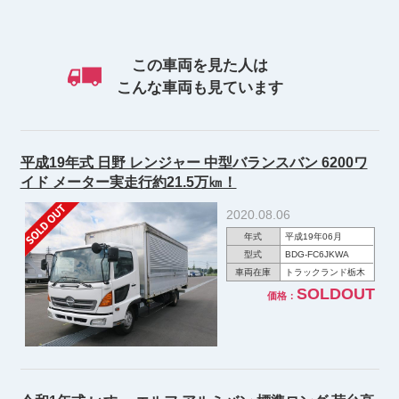
この車両を見た人は
こんな車両も見ています
平成19年式 日野 レンジャー 中型バランスバン 6200ワ
イド メーター実走行約21.5万㎞！
2020.08.06
年式
平成19年06月
型式
BDG-FC6JKWA
車両在庫
トラックランド栃木
SOLDOUT
価格：