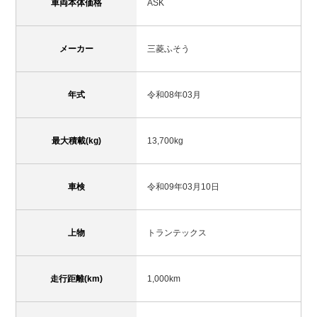
車両本体価格
ASK
メーカー
三菱ふそう
年式
令和08年03月
最大積載(kg)
13,700kg
車検
令和09年03月10日
上物
トランテックス
走行距離(km)
1,000km