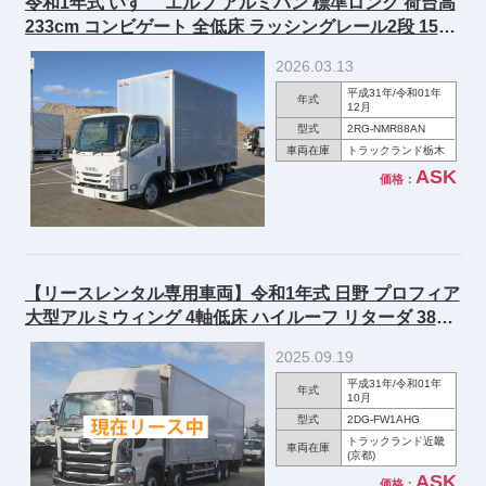
令和1年式 いすゞ エルフ アルミバン 標準ロング 荷台高
233cm コンビゲート 全低床 ラッシングレール2段 150
馬力 ★R8年12月車検付★
2026.03.13
平成31年/令和01年
年式
12月
型式
2RG-NMR88AN
車両在庫
トラックランド栃木
ASK
価格：
【リースレンタル専用車両】令和1年式 日野 プロフィア
大型アルミウィング 4軸低床 ハイルーフ リターダ 380
馬力 ★あんしん車検パック施工済み！★
2025.09.19
平成31年/令和01年
年式
10月
型式
2DG-FW1AHG
トラックランド近畿
車両在庫
(京都)
ASK
価格：