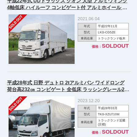
平成22年式 UDトラックス クオン 大型 アルミウィング
4軸低床 ハイルーフ コンビゲート付 アルミホイール バ
ックアイカメラ付 エアロ仕様 ★R3年12月迄車検付★
2021.06.04
年式
平成22年11月
型式
LKG-CG5ZE
車両在庫
トラックランド栃木
SOLDOUT
価格：
平成28年式 日野 デュトロ 2tアルミバン ワイドロング
荷台高232㎝ コンビゲート 全低床 ラッシングレール2段
150馬力【準中型免許対応 ※5t限定を除く】
2023.12.20
年式
平成28年03月
型式
TKG-XZU710M
トラックランド近畿
車両在庫
(京都)
SOLDOUT
価格：