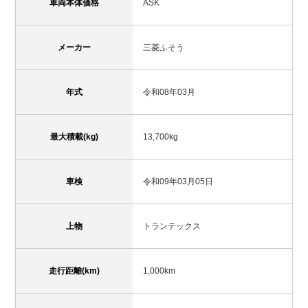
車両本体価格
ASK
メーカー
三菱ふそう
年式
令和08年03月
最大積載(kg)
13,700kg
車検
令和09年03月05日
上物
トランテックス
走行距離(km)
1,000km