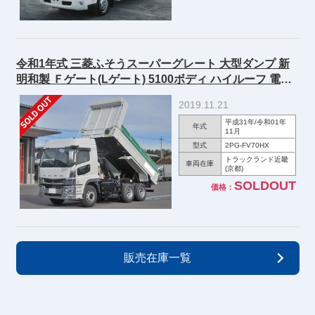
令和1年式 三菱ふそうスーパーグレート 大型ダンプ 新
明和製 Ｆゲート(Lゲート) 5100ボディ ハイルーフ 電動
コボレーン付
2019.11.21
平成31年/令和01年
年式
11月
型式
2PG-FV70HX
トラックランド近畿
車両在庫
(京都)
SOLDOUT
価格：
販売在庫一覧