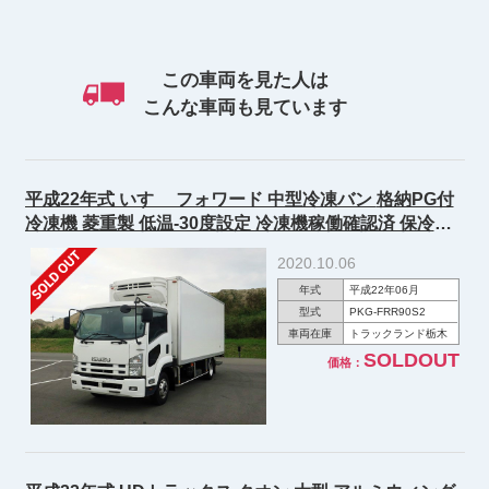
この車両を見た人は
こんな車両も見ています
平成22年式 いすゞ フォワード 中型冷凍バン 格納PG付
冷凍機 菱重製 低温-30度設定 冷凍機稼働確認済 保冷カ
ーテン付 アルミホイール装着 ★R3年12月迄車検付★
2020.10.06
年式
平成22年06月
型式
PKG-FRR90S2
車両在庫
トラックランド栃木
SOLDOUT
価格：