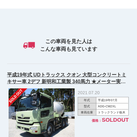
この車両を見た人は
こんな車両も見ています
平成19年式 UDトラックス クオン 大型コンクリートミ
キサー車 2デフ 新明和工業製 340馬力 ★メーター実走
行約27.4万㎞！★
2021.07.20
年式
平成19年07月
型式
ADG-CW2XL
車両在庫
トラックランド栃木
SOLDOUT
価格：