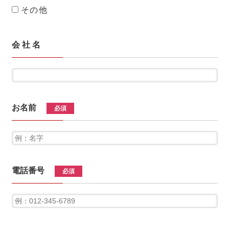
その他
会 社 名
お名前
必須
電話番号
必須