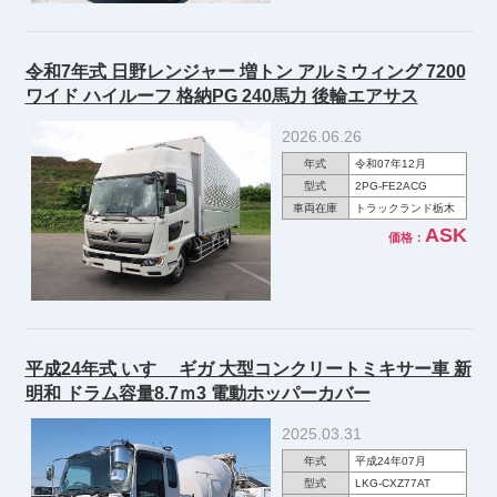
令和7年式 日野レンジャー 増トン アルミウィング 7200
ワイド ハイルーフ 格納PG 240馬力 後輪エアサス
2026.06.26
年式
令和07年12月
型式
2PG-FE2ACG
車両在庫
トラックランド栃木
ASK
価格：
平成24年式 いすゞ ギガ 大型コンクリートミキサー車 新
明和 ドラム容量8.7ｍ3 電動ホッパーカバー
2025.03.31
年式
平成24年07月
型式
LKG-CXZ77AT