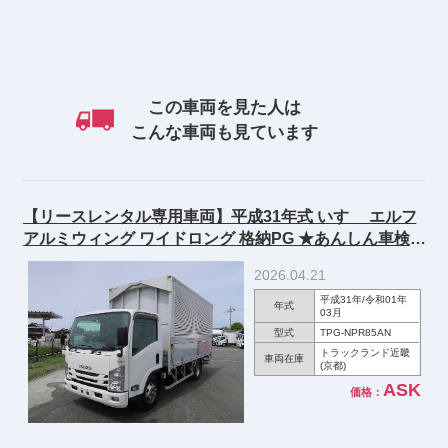
この車両を見た人は
こんな車両も見ています
【リースレンタル専用車両】平成31年式 いすゞ エルフ
アルミウィング ワイドロング 格納PG ★あんしん車検パ
ック施工済み！★
2026.04.21
平成31年/令和01年
年式
03月
型式
TPG-NPR85AN
トラックランド近畿
車両在庫
(京都)
ASK
価格：