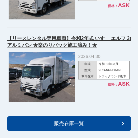
ASK
価格：
【リースレンタル専用車両】令和2年式 いすゞ エルフ 3t
アルミバン ★楽のりパック施工済み！★
2026.04.30
年式
令和02年03月
型式
2RG-NPR88AN
車両在庫
トラックランド栃木
ASK
価格：
販売在庫一覧