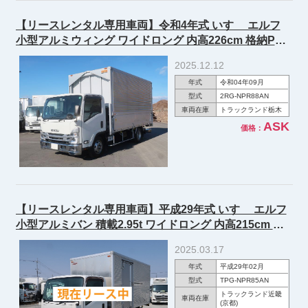
【リースレンタル専用車両】令和4年式 いすゞ エルフ
小型アルミウィング ワイドロング 内高226cm 格納PG
積載3.1t 150馬力 ★楽のりパック施工済み！★
2025.12.12
年式
令和04年09月
型式
2RG-NPR88AN
車両在庫
トラックランド栃木
ASK
価格：
【リースレンタル専用車両】平成29年式 いすゞ エルフ
小型アルミバン 積載2.95t ワイドロング 内高215cm 格
納PG 左スライド扉 全低床 ラッシングレール2段 150馬
2025.03.17
力
年式
平成29年02月
型式
TPG-NPR85AN
トラックランド近畿
車両在庫
(京都)