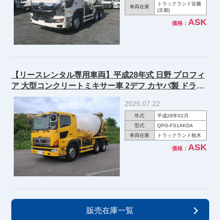
トラックランド近畿
車両在庫
(京都)
ASK
価格：
【リースレンタル専用車両】平成28年式 日野 プロフィ
ア 大型コンクリートミキサー車 2デフ カヤバ製 ドラム
容量8.7ｍ3 電動ホッパーカバー アルミホイール
2025.07.22
年式
平成28年02月
型式
QPG-FS1AKDA
車両在庫
トラックランド栃木
ASK
価格：
販売在庫一覧