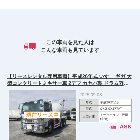
この車両を見た人は
こんな車両も見ています
【リースレンタル専用車両】平成26年式 いすゞ ギガ 大
型コンクリートミキサー車 2デフ カヤバ製 ドラム容量
8.7ｍ3 電動ホッパーカバー 380馬力 アルミホイール
2025.09.08
年式
平成26年11月
型式
QKG-CXZ77AT
トラックランド近畿
車両在庫
(京都)
ASK
価格：