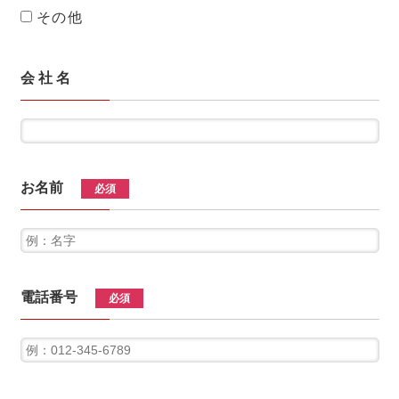
その他
会 社 名
お名前
必須
電話番号
必須