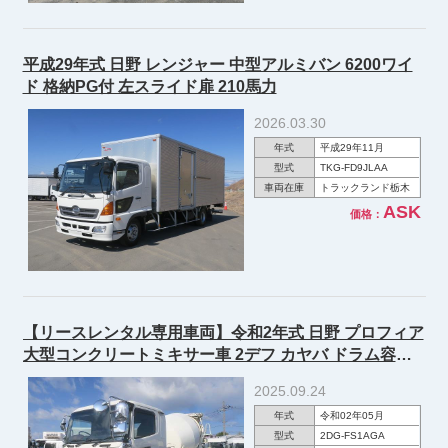
平成29年式 日野 レンジャー 中型アルミバン 6200ワイ
ド 格納PG付 左スライド扉 210馬力
2026.03.30
年式
平成29年11月
型式
TKG-FD9JLAA
車両在庫
トラックランド栃木
ASK
価格：
【リースレンタル専用車両】令和2年式 日野 プロフィア
大型コンクリートミキサー車 2デフ カヤバ ドラム容量
8.7ｍ3 ★楽のりパック施工済み！★
2025.09.24
年式
令和02年05月
型式
2DG-FS1AGA