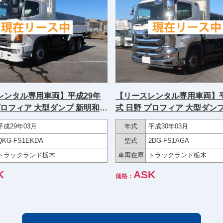
レンタル専用車両】平成29年
【リースレンタル専用車両】平
プロフィア 大型ダンプ 新明和
式 日野 プロフィア 大型ダンプ
ィ 2デフ 380馬力
5300ボディ 幅230cm 2デフ 
平成29年03月
年式
平成30年03月
楽のりパック施工済み！★
QKG-FS1EKDA
型式
2DG-FS1AGA
トラックランド栃木
車両在庫
トラックランド栃木
K
ASK
価格：