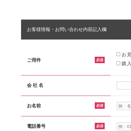
お客様情報・お問い合わせ内容記入欄
お
ご用件
必須
購
会 社 名
お名前
必須
電話番号
必須