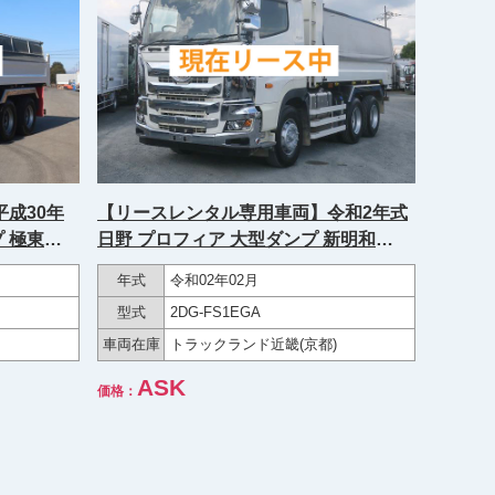
成30年
【リースレンタル専用車両】令和2年式
 極東
日野 プロフィア 大型ダンプ 新明和
380馬力★
5300ボディ 幅221cm Lゲート 2デフ
年式
令和02年02月
410馬力 ★楽のりパック施工済み！★
型式
2DG-FS1EGA
車両在庫
トラックランド近畿(京都)
ASK
価格：