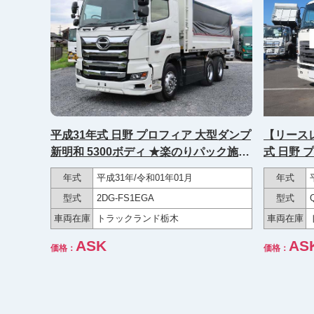
【リース
平成31年式 日野 プロフィア 大型ダンプ
式 日野 
新明和 5300ボディ ★楽のりパック施工
5300ボデ
済み★
年式
年式
平成31年/令和01年01月
型式
型式
2DG-FS1EGA
車両在庫
車両在庫
トラックランド栃木
AS
ASK
価格：
価格：