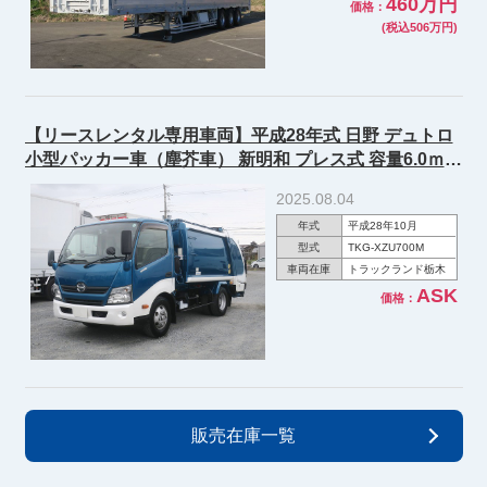
460万円
価格：
(税込506万円)
【リースレンタル専用車両】平成28年式 日野 デュトロ
小型パッカー車（塵芥車） 新明和 プレス式 容量6.0ｍ3
★楽のりパック施工済み！★
2025.08.04
年式
平成28年10月
型式
TKG-XZU700M
車両在庫
トラックランド栃木
ASK
価格：
販売在庫一覧