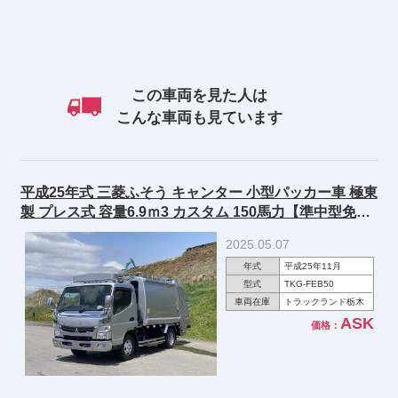
この車両を見た人は
こんな車両も見ています
平成25年式 三菱ふそう キャンター 小型パッカー車 極東
製 プレス式 容量6.9ｍ3 カスタム 150馬力【準中型免許
対応 ※5t限定を除く】
2025.05.07
年式
平成25年11月
型式
TKG-FEB50
車両在庫
トラックランド栃木
ASK
価格：