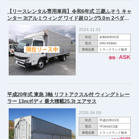
【リースレンタル専用車両】令和6年式 三菱ふそう キャ
ンター 3tアルミウィング ワイド超ロング5.0ｍ 2ペダル
ラッシングレール2段 150馬力
2024.11.01
年式
令和06年05月
型式
2RG-FEB80
車両在庫
トラックランド栃木
ASK
価格：
平成20年式 東急 3軸 リフトアクスル付 ウィングトレー
ラー 13mボディ 最大積載25.3t エアサス
2026.04.09
年式
平成20年03月
型式
TF36H2C3改
車両在庫
トラックランド栃木