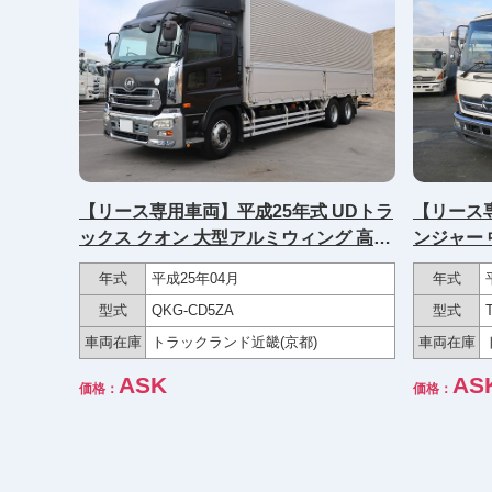
【リース専用車両】平成25年式 UDトラ
【リース専
ックス クオン 大型アルミウィング 高床
ンジャー 
3軸 格納PG
ド 格納P
年式
平成25年04月
年式
型式
QKG-CD5ZA
型式
車両在庫
トラックランド近畿(京都)
車両在庫
ASK
AS
価格：
価格：