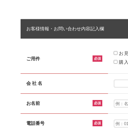
お客様情報・お問い合わせ内容記入欄
お
ご用件
必須
購
会 社 名
お名前
必須
電話番号
必須