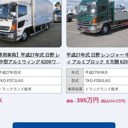
用車両】平成27年式 日野 レ
平成27年式 日野 レンジャー
中型アルミウィング 6200ワイ
ィ アルミブロック ５方開 6200標準 後
G 後輪エアサス 240馬力
輪エアサス 210馬力 ★メー
平成27年05月
年式
平成27年04月
約27万km★
TKG-FD7JLAG
型式
TKG-FD9JLAG
トラックランド栃木
車両在庫
トラックランド栃木
K
395万円
価格：
(税込434.5万円)