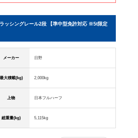
床 ラッシングレール2段 【準中型免許対応 ※5t限定
メーカー
日野
最大積載(kg)
2,000kg
上物
日本フルハーフ
総重量(kg)
5,115kg