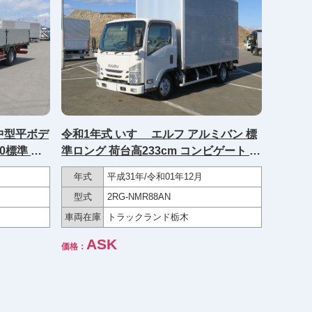
 中型平ボデ
令和1年式 いすゞ エルフ アルミバン 標
準ロング 荷台高233cm コンビゲート 全
ター実走行
低床 ラッシングレール2段 150馬力
年式
平成31年/令和01年12月
★R8年12月車検付★
型式
2RG-NMR88AN
車両在庫
トラックランド栃木
ASK
価格：