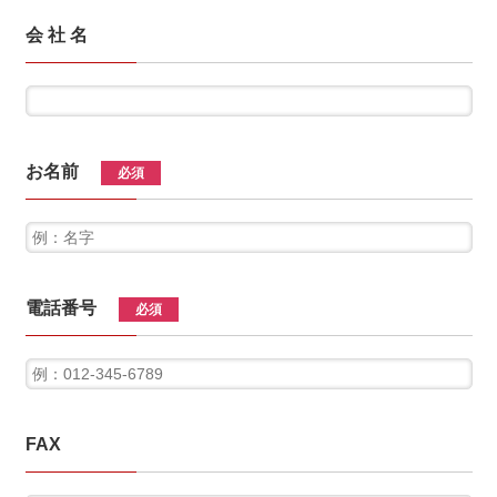
会 社 名
お名前
必須
電話番号
必須
FAX