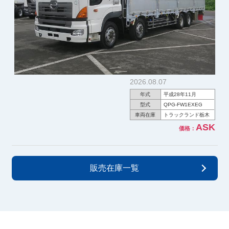
2026.08.07
年式
平成28年11月
型式
QPG-FW1EXEG
車両在庫
トラックランド栃木
ASK
価格：
販売在庫一覧