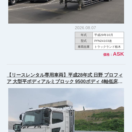
2026.08.07
年式
平成29年10月
型式
PFN24103改
車両在庫
トラックランド栃木
ASK
価格：
【リースレンタル専用車両】平成28年式 日野 プロフィ
ア 大型平ボディアルミブロック 9500ボディ 4軸低床
380馬力★あんしん車検パック施工済み！★