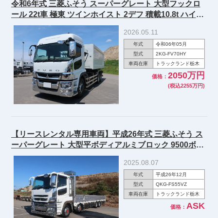
令和6年式 三菱ふそう スーパーグレート 大型フックロ
ール 22t車 極東 ツインホイスト 2デフ 積載10.8t ハイル
ーフ 394馬力 ★実走行約16万km/R9年5月迄車検付/あん
2026.05.11
しん車検パック施工済み！★
年式
令和06年05月
型式
2KG-FV70HY
車両在庫
トラックランド栃木
2050万円
価格：
(税込2255万円)
【リースレンタル専用車両】平成26年式 三菱ふそう ス
ーパーグレート 大型平ボディアルミブロック 9500ボデ
ィ 4軸低床 総輪エアサス アルミホイール ★あんしん車
2025.08.07
検パック施工済み！★
年式
平成26年12月
型式
QKG-FS55VZ
車両在庫
トラックランド栃木
ASK
価格：