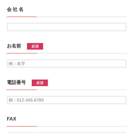
会 社 名
お名前
必須
電話番号
必須
FAX