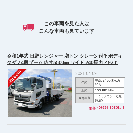
この車両を見た人は
こんな車両も見ています
令和1年式 日野レンジャー 増トン クレーン付平ボディ
タダノ4段ブーム 内寸5500㎜ ワイド 240馬力 2.93ｔ吊
フックイン・ラジコン付
2021.04.09
平成31年/令和01年
年式
06月
型式
2PG-FE2ABA
トラックランド近畿
車両在庫
(京都)
SOLDOUT
価格：