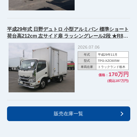
平成29年式 日野デュトロ 小型アルミバン 標準ショート
荷台高212cm 左サイド扉 ラッシングレール2段 ★R8年
12月迄車検付★
2026.07.06
年式
平成29年11月
型式
TPG-XZC605M
車両在庫
トラックランド栃木
170万円
価格：
(税込187万円)
販売在庫一覧