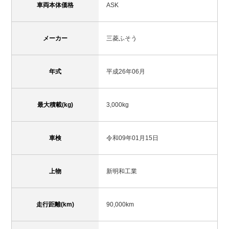
車両本体価格
ASK
メーカー
三菱ふそう
年式
平成26年06月
最大積載(kg)
3,000kg
車検
令和09年01月15日
上物
新明和工業
走行距離(km)
90,000km