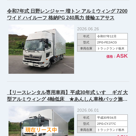
令和7年式 日野レンジャー 増トン アルミウィング 7200
ワイド ハイルーフ 格納PG 240馬力 後輪エアサス
2026.06.26
年式
令和07年12月
型式
2PG-FE2ACG
車両在庫
トラックランド栃木
ASK
価格：
【リースレンタル専用車両】平成30年式 いすゞ ギガ 大
型アルミウィング 4軸低床 ★あんしん車検パック施工
済み！★
2026.06.01
年式
平成30年04月
型式
2PG-CYJ77C
車両在庫
トラックランド栃木