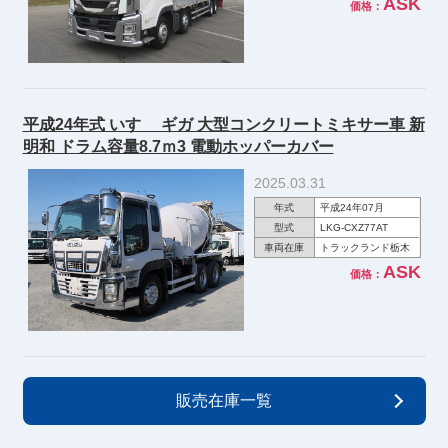
ASK
価格：
平成24年式 いすゞ ギガ 大型コンクリートミキサー車 新
明和 ドラム容量8.7ｍ3 電動ホッパーカバー
2025.03.31
年式
平成24年07月
型式
LKG-CXZ77AT
車両在庫
トラックランド栃木
ASK
価格：
販売在庫一覧