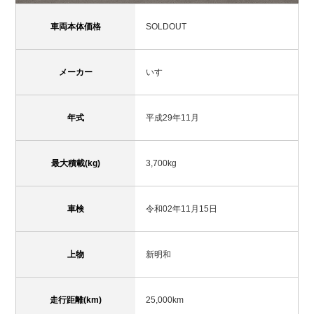
車両本体価格
SOLDOUT
メーカー
いすゞ
年式
平成29年11月
最大積載(kg)
3,700kg
車検
令和02年11月15日
上物
新明和
走行距離(km)
25,000km