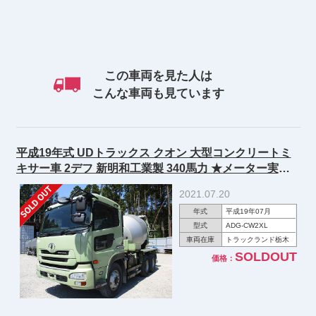
この車両を見た人は
こんな車両も見ています
平成19年式 UDトラックス クオン 大型コンクリートミ
キサー車 2デフ 新明和工業製 340馬力 ★メーター実走
行約27.4万㎞！★
2021.07.20
年式
平成19年07月
型式
ADG-CW2XL
車両在庫
トラックランド栃木
SOLDOUT
価格：