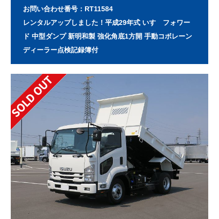
お問い合わせ番号：RT11584
レンタルアップしました！平成29年式 いすゞフォワー
ド 中型ダンプ 新明和製 強化角底1方開 手動コボレーン
ディーラー点検記録簿付