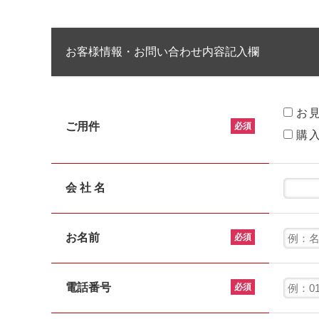
お客様情報・お問い合わせ内容記入欄
お
ご用件
必須
購
会 社 名
お名前
必須
電話番号
必須