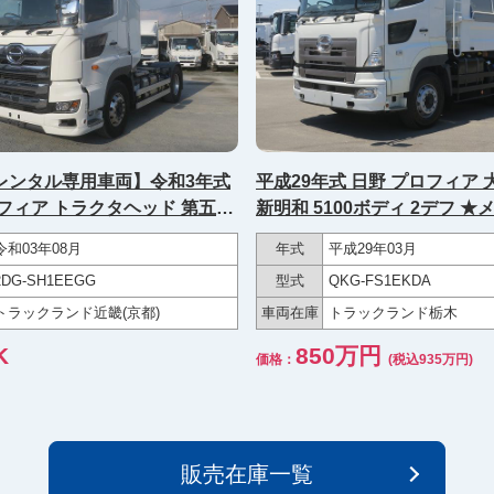
レンタル専用車両】令和3年式
平成29年式 日野 プロフィア
フィア トラクタヘッド 第五輪
新明和 5100ボディ 2デフ 
t 410馬力 ハイルーフ アルミホ
走行約33万㎞/R9年6月迄車
令和03年08月
年式
平成29年03月
★あんしん車検パック施工済
2DG-SH1EEGG
型式
QKG-FS1EKDA
トラックランド近畿(京都)
車両在庫
トラックランド栃木
K
850万円
価格：
(税込935万円)
販売在庫一覧