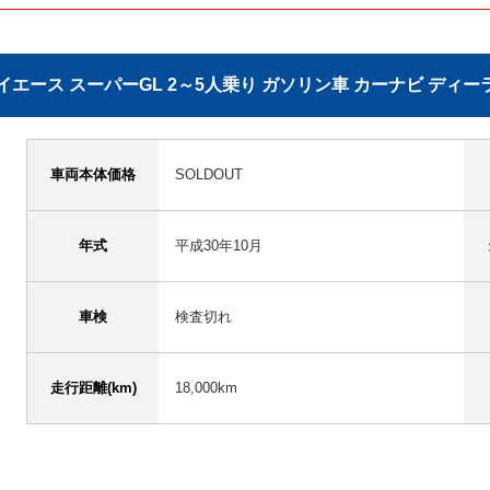
ハイエース スーパーGL 2～5人乗り ガソリン車 カーナビ ディ
車両本体価格
SOLDOUT
年式
平成30年10月
車検
検査切れ
走行距離(km)
18,000km