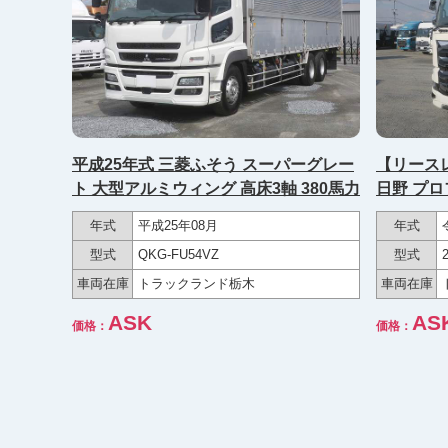
平成25年式 三菱ふそう スーパーグレー
【リース
ト 大型アルミウィング 高床3軸 380馬力
日野 プロ
荷重11.5
年式
平成25年08月
年式
イール 
型式
QKG-FU54VZ
型式
み！★
車両在庫
トラックランド栃木
車両在庫
ASK
AS
価格：
価格：