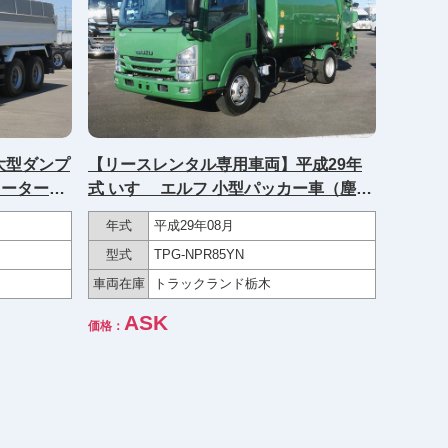
 大型ダンプ
【リースレンタル専用車両】平成29年
★メーター実
式 いすゞ エルフ 小型パッカー車（塵芥
検付！★
車）極東製 プレス式 容量8.3ｍ3 150馬
年式
平成29年08月
力 ★メーター実走行約17万km★
型式
TPG-NPR85YN
車両在庫
トラックランド栃木
ASK
価格：