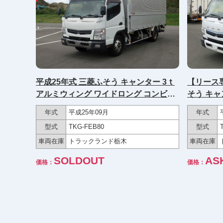
平成25年式 三菱ふそう キャンター 3ｔ
【リース
アルミウィング ワイドロング コンビゲ
そう キャ
ート付 2ペダル【準中型免許対応 ※準
ワイドロン
年式
平成25年09月
年式
中型免許以上】
定 2層式
型式
TKG-FEB80
型式
イド扉 ラ
車両在庫
トラックランド栃木
全低床 1
車両在庫
限定を除
SOLDOUT
AS
価格：
価格：