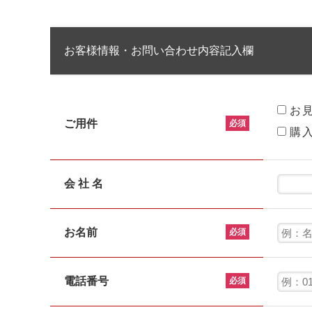
お客様情報・お問い合わせ内容記入欄
お
ご用件
必須
購
会 社 名
お名前
必須
電話番号
必須