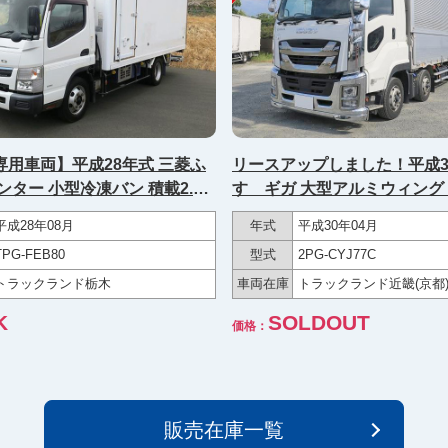
専用車両】平成28年式 三菱ふ
リースアップしました！平成3
ンター 小型冷凍バン 積載2.9t
すゞギガ 大型アルミウィング 
グ 格納PG 東プレ製-30度設
ハイルーフ ディーラー点検記
平成28年08月
年式
平成30年04月
 スタンバイ 保冷カーテン 左サ
TPG-FEB80
型式
2PG-CYJ77C
ッシングレール2段 リア3枚扉
50馬力【準中型免許対応 ※５t
トラックランド栃木
車両在庫
トラックランド近畿(京都
く】
K
SOLDOUT
価格：
販売在庫一覧