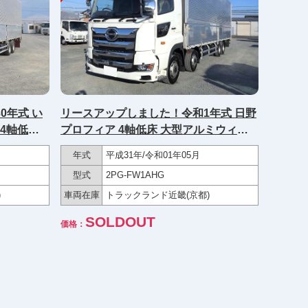
0年式 い
リースアップしました！令和1年式 日野
4軸低床
プロフィア 4軸低床 大型アルミウィン
録簿付
グ ハイルーフ 後輪エアサス リターダ付
年式
平成31年/令和01年05月
★ディーラー点検記録簿/車検付★
型式
2PG-FW1AHG
)
車両在庫
トラックランド近畿(京都)
SOLDOUT
価格：