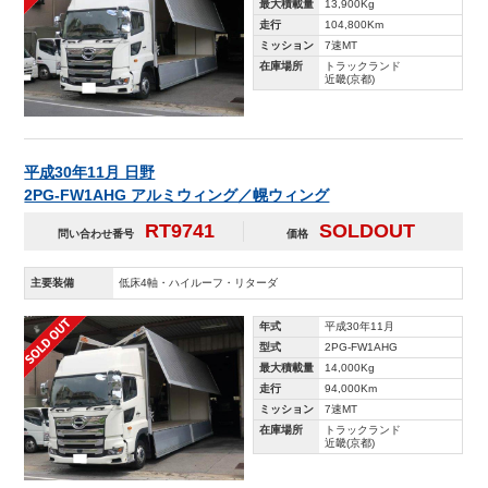
最大積載量
13,900Kg
走行
104,800Km
ミッション
7速MT
在庫場所
トラックランド
近畿(京都)
平成30年11月 日野
2PG-FW1AHG アルミウィング／幌ウィング
RT9741
SOLDOUT
問い合わせ番号
価格
主要装備
低床4軸・ハイルーフ・リターダ
年式
平成30年11月
型式
2PG-FW1AHG
最大積載量
14,000Kg
走行
94,000Km
ミッション
7速MT
在庫場所
トラックランド
近畿(京都)