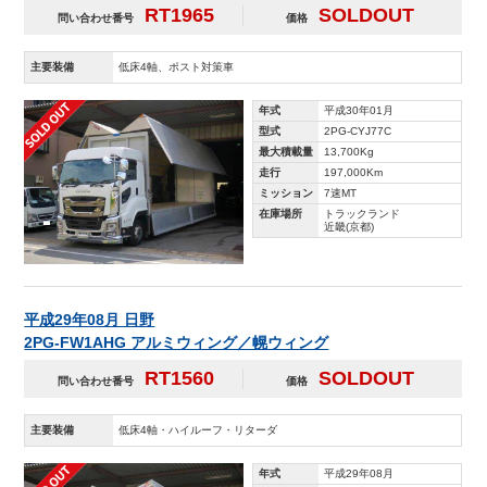
RT1965
SOLDOUT
問い合わせ番号
価格
主要装備
低床4軸、ポスト対策車
年式
平成30年01月
型式
2PG-CYJ77C
最大積載量
13,700Kg
走行
197,000Km
ミッション
7速MT
在庫場所
トラックランド
近畿(京都)
平成29年08月 日野
2PG-FW1AHG アルミウィング／幌ウィング
RT1560
SOLDOUT
問い合わせ番号
価格
主要装備
低床4軸・ハイルーフ・リターダ
年式
平成29年08月