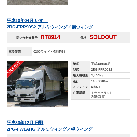
平成30年04月 いすゞ
2RG-FRR90S2 アルミウィング／幌ウィング
RT8914
SOLDOUT
問い合わせ番号
価格
主要装備
6200ワイド・格納PG付
年式
平成30年04月
型式
2RG-FRR90S2
最大積載量
2,400Kg
走行
106,000Km
ミッション
6速MT
在庫場所
トラックランド
近畿(京都)
平成30年12月 日野
2PG-FW1AHG アルミウィング／幌ウィング