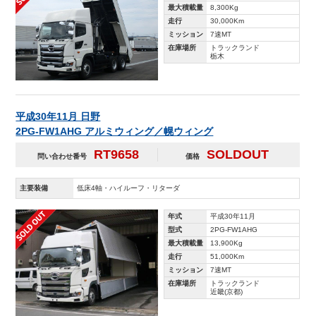
最大積載量
8,300Kg
走行
30,000Km
ミッション
7速MT
在庫場所
トラックランド
栃木
平成30年11月 日野
2PG-FW1AHG アルミウィング／幌ウィング
RT9658
SOLDOUT
問い合わせ番号
価格
主要装備
低床4軸・ハイルーフ・リターダ
年式
平成30年11月
型式
2PG-FW1AHG
最大積載量
13,900Kg
走行
51,000Km
ミッション
7速MT
在庫場所
トラックランド
近畿(京都)