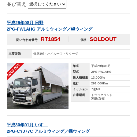
並び替え
平成29年08月 日野
2PG-FW1AHG アルミウィング／幌ウィング
RT1854
SOLDOUT
問い合わせ番号
価格
主要装備
低床4軸・ハイルーフ・リターダ
年式
平成29年08月
型式
2PG-FW1AHG
最大積載量
13,900Kg
走行
291,000Km
ミッション
7速MT
在庫場所
トラックランド
近畿(京都)
平成30年01月 いすゞ
2PG-CYJ77C アルミウィング／幌ウィング