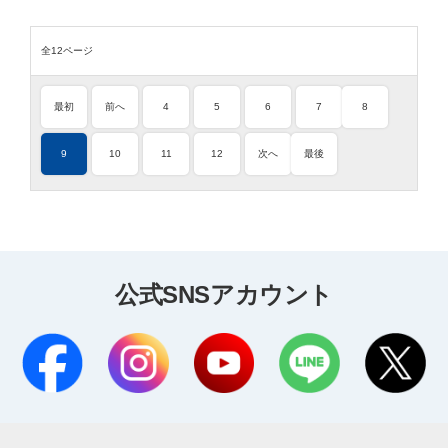
全12ページ
最初
前へ
4
5
6
7
8
9
10
11
12
次へ
最後
公式SNSアカウント