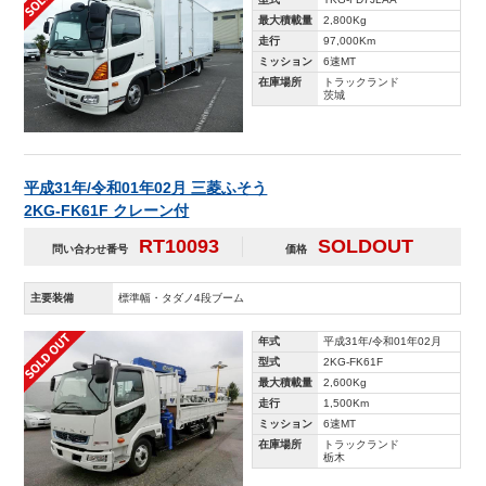
最大積載量
2,800Kg
走行
97,000Km
ミッション
6速MT
在庫場所
トラックランド
茨城
平成31年/令和01年02月 三菱ふそう
2KG-FK61F クレーン付
RT10093
SOLDOUT
問い合わせ番号
価格
主要装備
標準幅・タダノ4段ブーム
年式
平成31年/令和01年02月
型式
2KG-FK61F
最大積載量
2,600Kg
走行
1,500Km
ミッション
6速MT
在庫場所
トラックランド
栃木