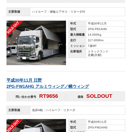
主要装備
ハイルーフ・後輪エアサス・リターダ付
年式
平成30年11月
型式
2PG-FR1AHG
最大積載量
14,000Kg
走行
117,000Km
ミッション
7速MT
在庫場所
トラックランド
近畿(京都)
平成30年11月 日野
2PG-FW1AHG アルミウィング／幌ウィング
RT9656
SOLDOUT
問い合わせ番号
価格
主要装備
低床4軸・ハイルーフ・リターダ
年式
平成30年11月
型式
2PG-FW1AHG