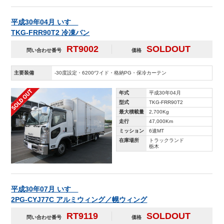
平成30年04月 いすゞ
TKG-FRR90T2 冷凍バン
RT9002
SOLDOUT
問い合わせ番号
価格
主要装備
-30度設定・6200ワイド・格納PG・保冷カーテン
年式
平成30年04月
型式
TKG-FRR90T2
最大積載量
2,700Kg
走行
47,000Km
ミッション
6速MT
在庫場所
トラックランド
栃木
平成30年07月 いすゞ
2PG-CYJ77C アルミウィング／幌ウィング
RT9119
SOLDOUT
問い合わせ番号
価格