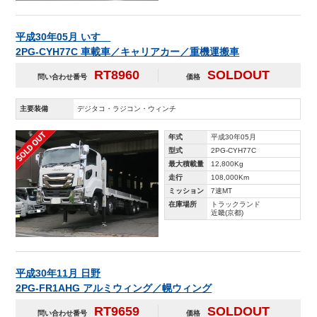
平成30年05月 いすゞ
2PG-CYH77C 車載車／キャリアカー／重機運搬車
RT8960
SOLDOUT
問い合わせ番号
価格
主要装備
デジタコ・ラジコン・ウィンチ
年式
平成30年05月
型式
2PG-CYH77C
最大積載量
12,800Kg
走行
108,000Km
ミッション
7速MT
在庫場所
トラックランド
近畿(京都)
平成30年11月 日野
2PG-FR1AHG アルミウィング／幌ウィング
RT9659
SOLDOUT
問い合わせ番号
価格