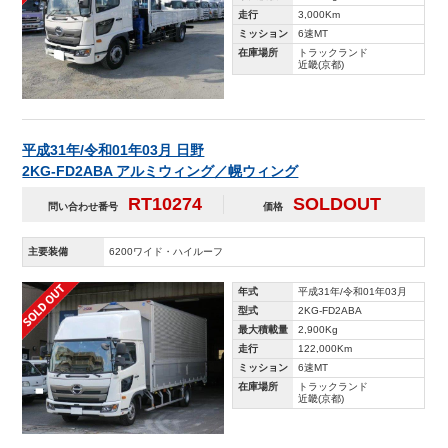
走行
3,000Km
ミッション
6速MT
在庫場所
トラックランド
近畿(京都)
平成31年/令和01年03月 日野
2KG-FD2ABA アルミウィング／幌ウィング
RT10274
SOLDOUT
問い合わせ番号
価格
主要装備
6200ワイド・ハイルーフ
年式
平成31年/令和01年03月
型式
2KG-FD2ABA
最大積載量
2,900Kg
走行
122,000Km
ミッション
6速MT
在庫場所
トラックランド
近畿(京都)