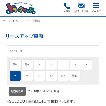
お電話
お問い合わせ
ホーム
>
リースアップ車両
リースアップ車両
全12ページ
最初
前へ
4
5
6
7
8
9
10
11
12
次へ
最後
検索結果
233件中 161～180件目
※SOLDOUT車両は14日間掲載されます。