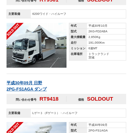
問い合わせ番号
価格
主要装備
6200ワイド・ハイルーフ
年式
平成30年10月
型式
2KG-FD2ABA
最大積載量
2,850Kg
走行
191,000Km
ミッション
6速MT
在庫場所
トラックランド
茨城
平成30年09月 日野
2PG-FS1AGA ダンプ
RT9418
SOLDOUT
問い合わせ番号
価格
主要装備
Lゲート（Fゲート）・ハイルーフ
年式
平成30年09月
型式
2PG-FS1AGA