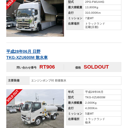
型式
2PG-FW1AHG
最大積載量
13,800Kg
走行
310,000Km
ミッション
7速MT
在庫場所
トラックランド
近畿(京都)
平成28年06月 日野
TKG-XZU600M 散水車
RT906
SOLDOUT
問い合わせ番号
価格
主要装備
エンジンポンプ付 前後散水
年式
平成28年06月
型式
TKG-XZU600M
最大積載量
2,000Kg
走行
4,000Km
ミッション
5速MT
在庫場所
トラックランド
栃木