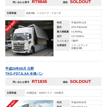
RT9846
SOLDOUT
問い合わせ番号
価格
主要装備
低床4軸・ハイルーフ・リターダ
年式
平成30年12月
型式
2PG-FW1AHG
最大積載量
13,900Kg
走行
127,000Km
ミッション
7速MT
在庫場所
トラックランド
近畿(京都)
平成29年08月 日野
TKG-FD7JLAA 冷凍バン
RT1835
SOLDOUT
問い合わせ番号
価格
主要装備
-25度設定・6200ワイド・240馬力
年式
平成29年08月
型式
TKG-FD7JLAA