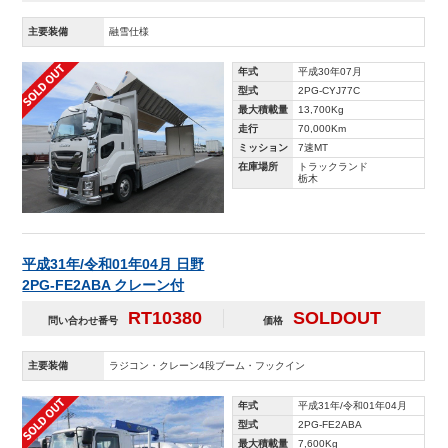
主要装備
融雪仕様
年式
平成30年07月
型式
2PG-CYJ77C
最大積載量
13,700Kg
走行
70,000Km
ミッション
7速MT
在庫場所
トラックランド
栃木
平成31年/令和01年04月 日野
2PG-FE2ABA クレーン付
RT10380
SOLDOUT
問い合わせ番号
価格
主要装備
ラジコン・クレーン4段ブーム・フックイン
年式
平成31年/令和01年04月
型式
2PG-FE2ABA
最大積載量
7,600Kg