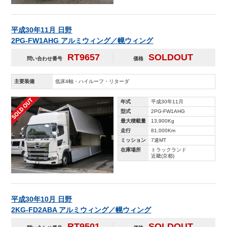
平成30年11月 日野
2PG-FW1AHG アルミウィング／幌ウィング
RT9657
SOLDOUT
問い合わせ番号
価格
主要装備
低床4軸・ハイルーフ・リターダ
年式
平成30年11月
型式
2PG-FW1AHG
最大積載量
13,900Kg
走行
81,000Km
ミッション
7速MT
在庫場所
トラックランド
近畿(京都)
平成30年10月 日野
2KG-FD2ABA アルミウィング／幌ウィング
RT9501
SOLDOUT