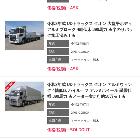
価格(税別)：ASK
令和2年式 UDトラックス クオン 大型平ボディ
アルミブロック 4軸低床 390馬力 ★楽のりパッ
ク施工済み！★
年式
令和2年08月
型式
2PG-CG5CA
車両在庫
トラックランド栃木
価格(税別)：ASK
令和2年式 UDトラックス クオン アルミウィン
グ 4軸低床 ハイル―フ アルミホイール 融雪仕
様 390馬力 ★メーター実走行約50万㎞！★
年式
令和2年07月
型式
2PG-CG5CA
車両在庫
トラックランド栃木
価格(税別)：SOLDOUT