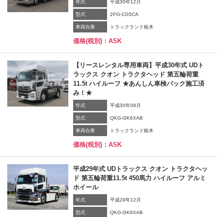
年式
平成30年12月
型式
2PG-CG5CA
車両在庫
トラックランド栃木
価格(税別)：ASK
【リースレンタル専用車両】平成30年式 UDト
ラックス クオン トラクタヘッド 第五輪荷重
11.5t ハイルーフ ★あんしん車検パック施工済
み！★
年式
平成30年08月
型式
QKG-GK6XAB
車両在庫
トラックランド栃木
価格(税別)：ASK
平成29年式 UDトラックス クオン トラクタヘッ
ド 第五輪荷重11.5t 450馬力 ハイルーフ アルミ
ホイール
年式
平成29年12月
型式
QKG-GK6XAB