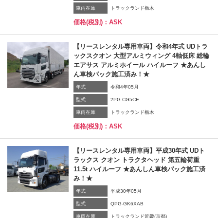
車両在庫
トラックランド栃木
価格(税別)：ASK
【リースレンタル専用車両】令和4年式 UDトラ
ックスクオン 大型アルミウィング 4軸低床 総輪
エアサス アルミホイール ハイルーフ ★あんし
ん車検パック施工済み！★
年式
令和4年05月
型式
2PG-CG5CE
車両在庫
トラックランド栃木
価格(税別)：ASK
【リースレンタル専用車両】平成30年式 UDト
ラックス クオン トラクタヘッド 第五輪荷重
11.5t ハイルーフ ★あんしん車検パック施工済
み！★
年式
平成30年05月
型式
QPG-GK6XAB
車両在庫
トラックランド近畿(京都)