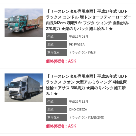
【リースレンタル専用車両】平成17年式 UDト
ラックス コンドル 増トンセーフティーローダー
内長642cm 積載9.6t フジタ ウィンチ 自動歩み
270馬力 ★楽のりパック施工済み！★
年式
平成17年08月
型式
PK-PW37A
車両在庫
トラックランド栃木
価格(税別)：ASK
【リースレンタル専用車両】平成26年式 UDト
ラックス クオン 大型アルミウィング 4軸低床
総輪エアサス 380馬力 ★楽のりパック施工済
み！★
年式
平成26年12月
型式
QKG-CG5ZA
車両在庫
トラックランド近畿(京都)
価格(税別)：ASK