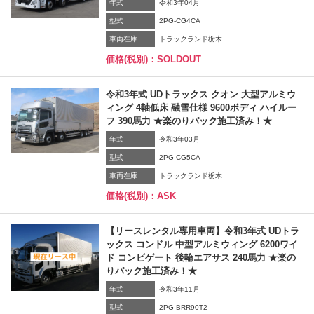
年式
令和3年04月
型式
2PG-CG4CA
車両在庫
トラックランド栃木
価格(税別)：SOLDOUT
令和3年式 UDトラックス クオン 大型アルミウ
ィング 4軸低床 融雪仕様 9600ボディ ハイルー
フ 390馬力 ★楽のりパック施工済み！★
年式
令和3年03月
型式
2PG-CG5CA
車両在庫
トラックランド栃木
価格(税別)：ASK
【リースレンタル専用車両】令和3年式 UDトラ
ックス コンドル 中型アルミウィング 6200ワイ
ド コンビゲート 後輪エアサス 240馬力 ★楽の
りパック施工済み！★
年式
令和3年11月
型式
2PG-BRR90T2