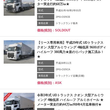
ター実走行約68万㎞★
年式
平成31年/令和1年03月
型式
2PG-CG5CE
車両在庫
トラックランド栃木
価格(税別)：SOLDOUT
【リース専用車両】平成29年式 UDトラックス
クオン 大型アルミウィング 4軸低床 9600ボディ
ハイルーフ 380馬力★楽のりパック施工済み！
★
年式
平成29年11月
型式
2PG-CG5CA
車両在庫
トラックランド近畿(京都)
価格(税別)：ASK
令和3年式 UDトラックス クオン 大型アルミウ
ィング 4軸低床 ハイル―フ アルミホイール ★
メーター実走行約44万㎞/R8年4月迄車検付★