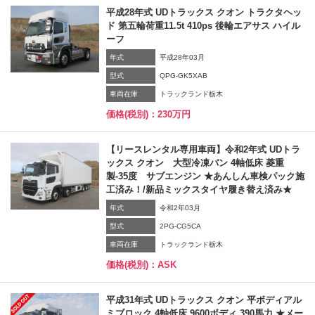
平成28年式 UDトラックス クオン トラクタヘッ
ド 第五輪荷重11.5t 410ps 後輪エアサス ハイル
ーフ
年式
平成28年03月
型式
QPG-GK5XAB
車両在庫
トラックランド栃木
価格(税別)：230万円
【リースレンタル専用車両】令和2年式 UDトラ
ックス クオン 大型冷凍バン 4軸低床 菱重
製-35度 サブエンジン ★あんしん車検パック施
工済み！/新品ミックスタイヤ履き替え済み★
年式
令和2年03月
型式
2PG-CG5CA
車両在庫
トラックランド栃木
価格(税別)：ASK
平成31年式 UDトラックス クオン 平ボディアル
ミブロック 4軸低床 9600ボディ 390馬力 ★メー