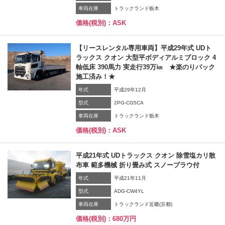
車両在庫
トラックランド栃木
価格(税別)：ASK
【リースレンタル専用車両】平成29年式 UDト
ラックス クオン 大型平ボディアルミブロック 4
軸低床 390馬力 実走行39万㎞ ★楽のりパック
施工済み！★
年式
平成29年12月
型式
2PG-CG5CA
車両在庫
トラックランド栃木
価格(税別)：ASK
平成21年式 UDトラックス クオン 除雪塩カリ散
布車 範多機械 折り畳み式 スノープラウ付
年式
平成21年11月
型式
ADG-CW4YL
車両在庫
トラックランド近畿(京都)
価格(税別)：680万円