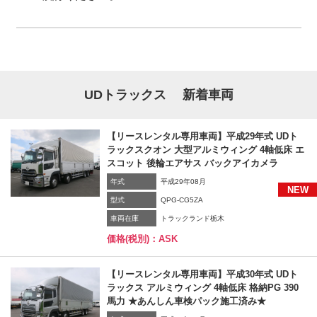
UDトラックス
新着車両
【リースレンタル専用車両】平成29年式 UDト
ラックスクオン 大型アルミウィング 4軸低床 エ
スコット 後輪エアサス バックアイカメラ
年式
平成29年08月
NEW
型式
QPG-CG5ZA
車両在庫
トラックランド栃木
価格(税別)：ASK
【リースレンタル専用車両】平成30年式 UDト
ラックス アルミウィング 4軸低床 格納PG 390
馬力 ★あんしん車検パック施工済み★