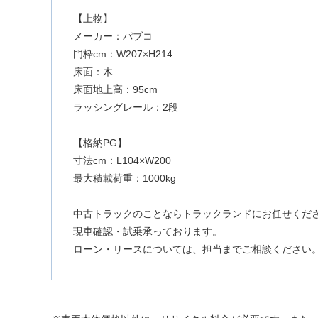
【上物】
メーカー：パブコ
門枠cm：W207×H214
床面：木
床面地上高：95cm
ラッシングレール：2段
【格納PG】
寸法cm：L104×W200
最大積載荷重：1000kg
中古トラックのことならトラックランドにお任せくだ
現車確認・試乗承っております。
ローン・リースについては、担当までご相談ください