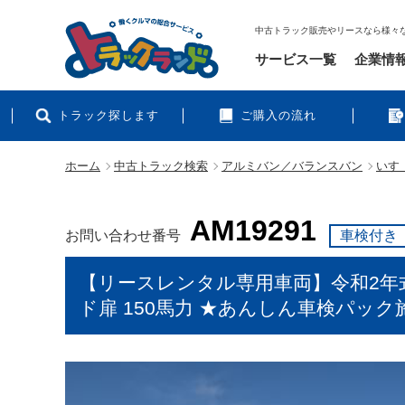
中古トラック販売やリースなら様々
サービス一覧
企業情
トラック探します
ご購入の流れ
ホーム
中古トラック検索
アルミバン／バランスバン
いすゞ
AM19291
お問い合わせ番号
車検付き
【リースレンタル専用車両】令和2年式 
ド扉 150馬力 ★あんしん車検パッ