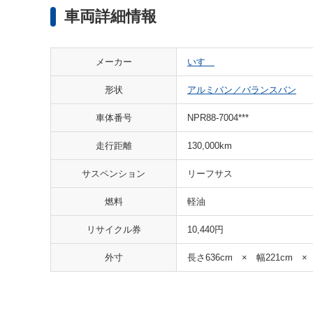
車両詳細情報
メーカー
いすゞ
形状
アルミバン／バランスバン
車体番号
NPR88-7004***
走行距離
130,000km
サスペンション
リーフサス
燃料
軽油
リサイクル券
10,440円
外寸
長さ636cm × 幅221cm ×