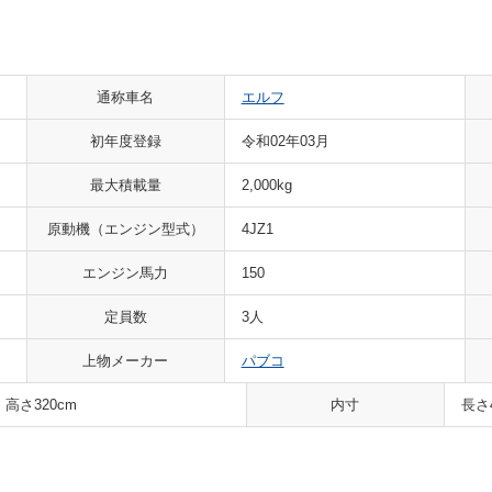
通称車名
エルフ
初年度登録
令和02年03月
最大積載量
2,000kg
原動機（エンジン型式）
4JZ1
エンジン馬力
150
定員数
3人
上物メーカー
パブコ
 高さ320cm
内寸
長さ