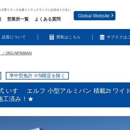
な大型トラックを扱うトラックランドにお任せください
Global Website
報
営業所一覧
よくある質問
品質について
買取はこちら
サブスクは
／2RG-NPR88AN
準中型免許 ※5t限定を除く
いすゞ エルフ 小型アルミバン 積載2t ワイドロ
ク施工済み！★