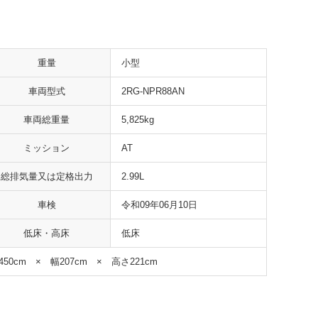
重量
小型
車両型式
2RG-NPR88AN
車両総重量
5,825kg
ミッション
AT
総排気量又は定格出力
2.99L
車検
令和09年06月10日
低床・高床
低床
450cm × 幅207cm × 高さ221cm