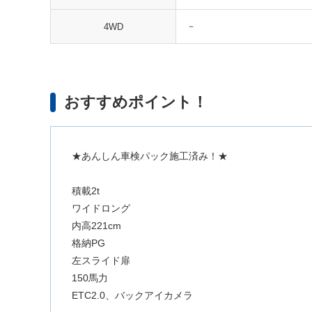
－
4WD
おすすめポイント！
★あんしん車検パック施工済み！★
積載2t
ワイドロング
内高221cm
格納PG
左スライド扉
150馬力
ETC2.0、バックアイカメラ