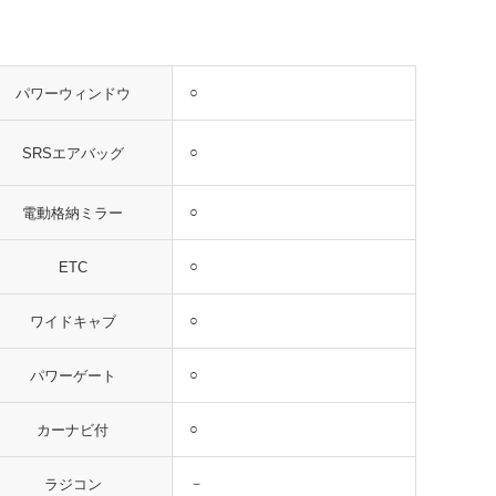
○
パワーウィンドウ
○
SRSエアバッグ
○
電動格納ミラー
○
ETC
○
ワイドキャブ
○
パワーゲート
○
カーナビ付
－
ラジコン