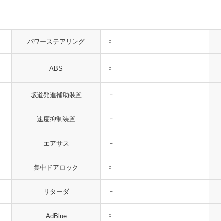
○
パワーステアリング
○
ABS
－
坂道発進補助装置
－
速度抑制装置
－
エアサス
○
集中ドアロック
－
リターダ
○
AdBlue