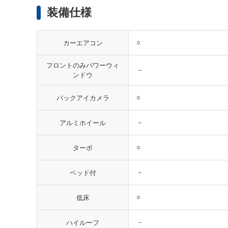
装備仕様
○
カーエアコン
フロントのみパワーウィ
－
ンドウ
○
バックアイカメラ
－
アルミホイール
○
ターボ
－
ベッド付
○
低床
－
ハイルーフ