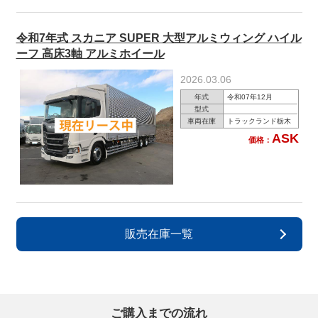
令和7年式 スカニア SUPER 大型アルミウィング ハイル
ーフ 高床3軸 アルミホイール
2026.03.06
年式
令和07年12月
型式
車両在庫
トラックランド栃木
ASK
価格：
販売在庫一覧
ご購入までの流れ