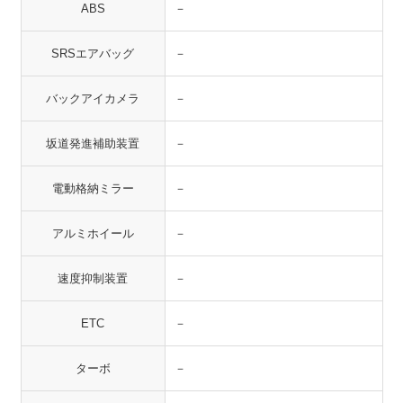
ABS
－
SRSエアバッグ
－
バックアイカメラ
－
坂道発進補助装置
－
電動格納ミラー
－
アルミホイール
－
速度抑制装置
－
ETC
－
ターボ
－