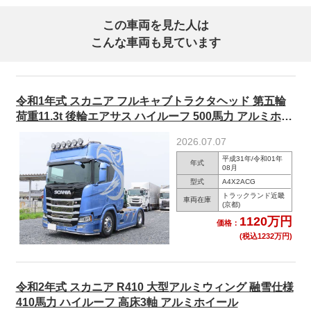
この車両を見た人は
こんな車両も見ています
令和1年式 スカニア フルキャブトラクタヘッド 第五輪
荷重11.3t 後輪エアサス ハイルーフ 500馬力 アルミホイ
ール
2026.07.07
平成31年/令和01年
年式
08月
型式
A4X2ACG
トラックランド近畿
車両在庫
(京都)
1120万円
価格：
(税込1232万円)
令和2年式 スカニア R410 大型アルミウィング 融雪仕様
410馬力 ハイルーフ 高床3軸 アルミホイール