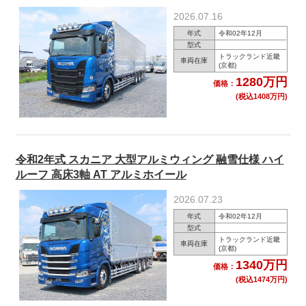
2026.07.16
年式
令和02年12月
型式
トラックランド近畿
車両在庫
(京都)
1280万円
価格：
(税込1408万円)
令和2年式 スカニア 大型アルミウィング 融雪仕様 ハイ
ルーフ 高床3軸 AT アルミホイール
2026.07.23
年式
令和02年12月
型式
トラックランド近畿
車両在庫
(京都)
1340万円
価格：
(税込1474万円)