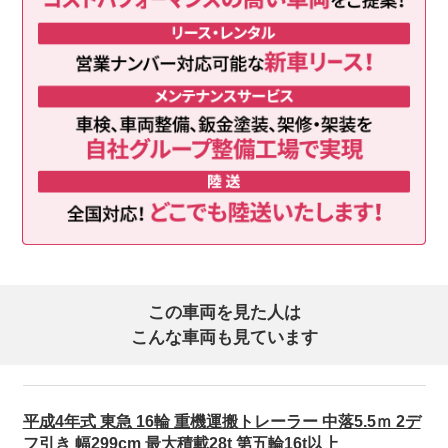
この車両を見た人は
こんな車両も見ています
平成4年式 東急 16輪 重機運搬トレーラー 中落5.5ｍ 2デ
フ引き 幅299cm 最大積載28t 第五輪16t以上