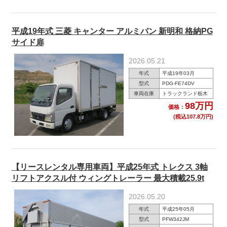
平成19年式 三菱 キャンター アルミバン 新明和 格納PG
サイド扉
2026.05.21
年式
平成19年03月
型式
PDG-FE74DV
車両在庫
トラックランド栃木
98万円
価格：
(税込107.8万円)
【リースレンタル専用車両】平成25年式 トレクス 3軸
リフトアクスル付 ウィングトレーラー 最大積載25.9t
2026.05.20
年式
平成25年05月
型式
PFW342JM