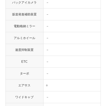
バックアイカメラ
－
坂道発進補助装置
－
電動格納ミラー
－
アルミホイール
－
速度抑制装置
－
ETC
－
ターボ
－
エアサス
○
ワイドキャブ
－