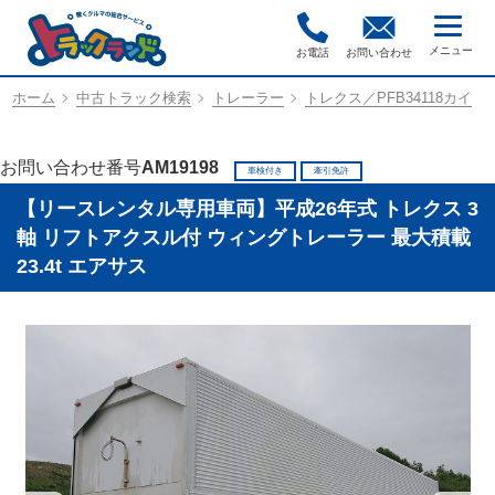
お電話
お問い合わせ
ホーム
中古トラック検索
トレーラー
トレクス／PFB34118カイ
お問い合わせ番号
AM19198
車検付き
牽引免許
【リースレンタル専用車両】平成26年式 トレクス 3
軸 リフトアクスル付 ウィングトレーラー 最大積載
23.4t エアサス