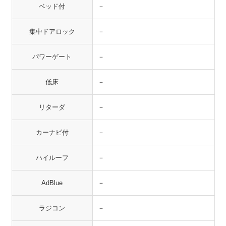
ベッド付
－
集中ドアロック
－
パワーゲート
－
低床
－
リターダ
－
カーナビ付
－
ハイルーフ
－
AdBlue
－
ラジコン
－