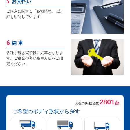
お支払い
ご購入に関する「各種情報」に詳
細を明記しています。
納 車
各種手続き完了後に納車となりま
す。ご都合の良い納車方法をご指
定ください。
2801
台
現在の掲載台数
ご希望のボディ形状から探す