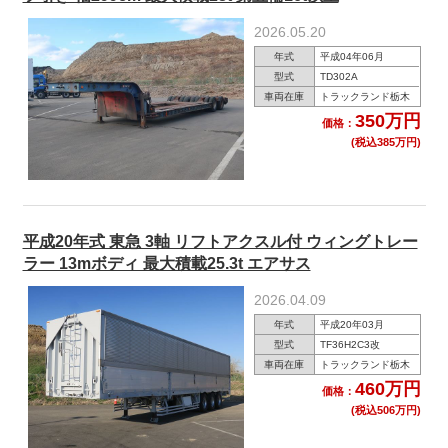
2026.05.20
年式
平成04年06月
型式
TD302A
車両在庫
トラックランド栃木
350万円
価格：
(税込385万円)
平成20年式 東急 3軸 リフトアクスル付 ウィングトレー
ラー 13mボディ 最大積載25.3t エアサス
2026.04.09
年式
平成20年03月
型式
TF36H2C3改
車両在庫
トラックランド栃木
460万円
価格：
(税込506万円)