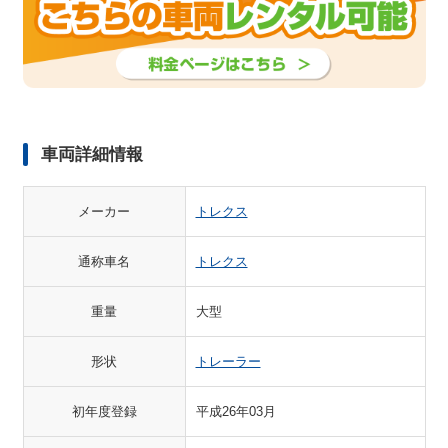
車両詳細情報
メーカー
トレクス
通称車名
トレクス
重量
大型
形状
トレーラー
初年度登録
平成26年03月