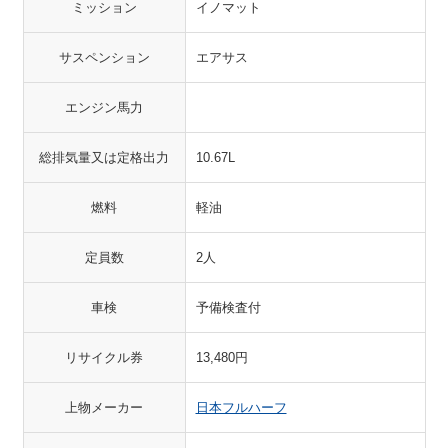
ミッション
イノマット
サスペンション
エアサス
エンジン馬力
総排気量又は定格出力
10.67L
燃料
軽油
定員数
2人
車検
予備検査付
リサイクル券
13,480円
上物メーカー
日本フルハーフ