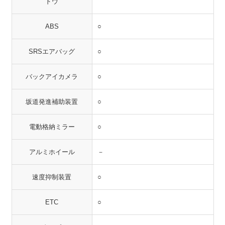
ドウ
ABS
○
SRSエアバッグ
○
バックアイカメラ
○
坂道発進補助装置
○
電動格納ミラー
○
アルミホイール
－
速度抑制装置
○
ETC
○