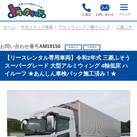
お電話
お問い合わせ
ホーム
中古トラック検索
アルミウィング／幌ウィング
三菱ふそう／
お問い合わせ番号
AM19150
車検付き
大型免許
【リースレンタル専用車両】令和2年式 三菱ふそう
スーパーグレード 大型アルミウィング 4軸低床 ハ
イルーフ ★あんしん車検パック施工済み！★