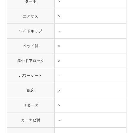
ターボ
○
エアサス
○
ワイドキャブ
－
ベッド付
○
集中ドアロック
○
パワーゲート
－
低床
○
リターダ
○
カーナビ付
－