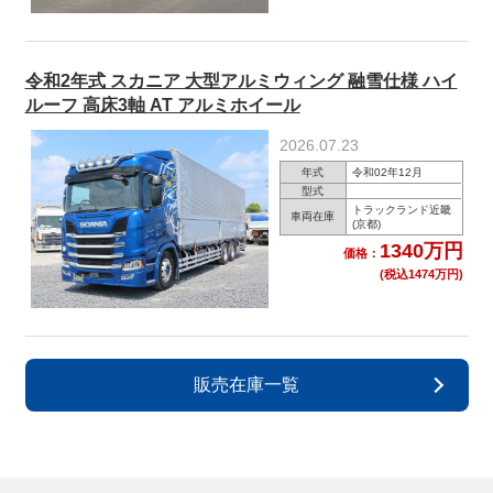
令和2年式 スカニア 大型アルミウィング 融雪仕様 ハイ
ルーフ 高床3軸 AT アルミホイール
2026.07.23
年式
令和02年12月
型式
トラックランド近畿
車両在庫
(京都)
1340万円
価格：
(税込1474万円)
販売在庫一覧