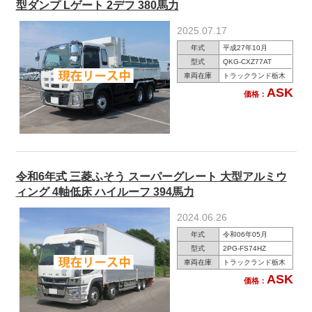
型ダンプ Lゲート 2デフ 380馬力
2025.07.17
年式
平成27年10月
型式
QKG-CXZ77AT
車両在庫
トラックランド栃木
ASK
価格：
令和6年式 三菱ふそう スーパーグレート 大型アルミウ
ィング 4軸低床 ハイルーフ 394馬力
2024.06.26
年式
令和06年05月
型式
2PG-FS74HZ
車両在庫
トラックランド栃木
ASK
価格：