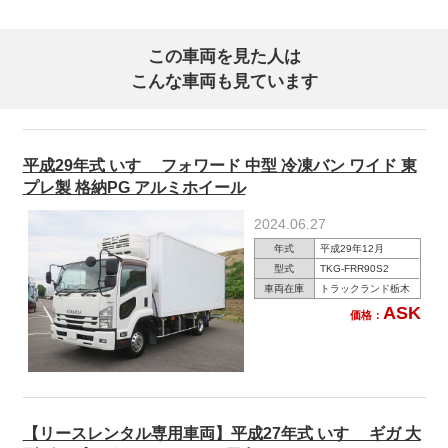
この車両を見た人は
こんな車両も見ています
平成29年式 いすゞ フォワード 中型 冷凍バン ワイド 東
プレ製 格納PG アルミホイール
2024.06.27
年式
平成29年12月
型式
TKG-FRR90S2
車両在庫
トラックランド栃木
ASK
価格：
【リースレンタル専用車両】平成27年式 いすゞ ギガ 大