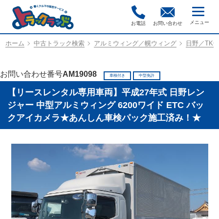
お電話
お問い合わせ
ホーム
中古トラック検索
アルミウィング／幌ウィング
日野／TKG-
お問い合わせ番号
AM19098
車検付き
中型免許
【リースレンタル専用車両】平成27年式 日野レン
ジャー 中型アルミウィング 6200ワイド ETC バッ
クアイカメラ★あんしん車検パック施工済み！★