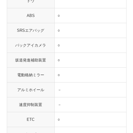
ドウ
ABS
○
SRSエアバッグ
○
バックアイカメラ
○
坂道発進補助装置
○
電動格納ミラー
○
アルミホイール
－
速度抑制装置
－
ETC
○