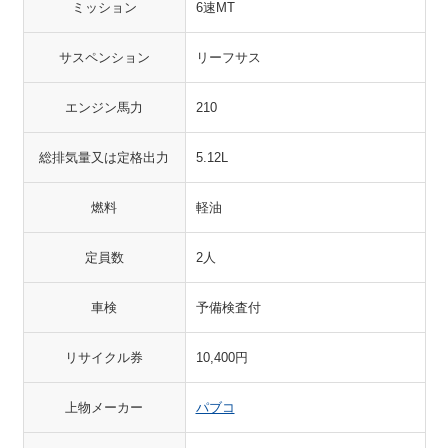
ミッション
6速MT
サスペンション
リーフサス
エンジン馬力
210
総排気量又は定格出力
5.12L
燃料
軽油
定員数
2人
車検
予備検査付
リサイクル券
10,400円
上物メーカー
パブコ