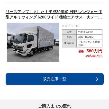
リースアップしました！平成30年式 日野 レンジャー 中
型アルミウィング 6200ワイド 後輪エアサス ★メータ
ー実走行約19万km/R9年4月迄車検付/点検記録簿付★
2026.06.18
年式
平成30年09月
型式
2KG-FD2ABG
トラックランド近畿
車両在庫
(京都)
580万円
価格：
(税込638万円)
販売在庫一覧
ご購入までの流れ