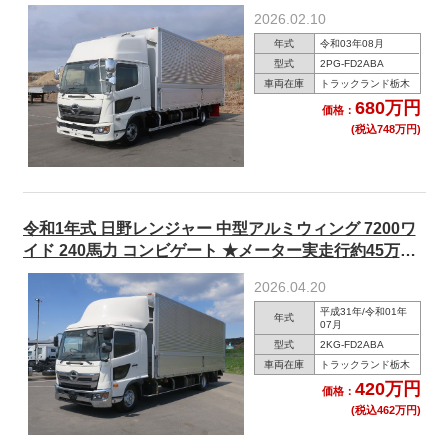
2026.02.10
年式
令和03年08月
型式
2PG-FD2ABA
車両在庫
トラックランド栃木
680万円
価格：
(税込748万円)
令和1年式 日野レンジャー 中型アルミウィング 7200ワ
イド 240馬力 コンビゲート ★メーター実走行約45万
km★
2026.04.20
平成31年/令和01年
年式
07月
型式
2KG-FD2ABA
車両在庫
トラックランド栃木
420万円
価格：
(税込462万円)