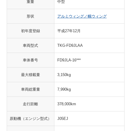
重量
中型
形状
アルミウィング／幌ウィング
初年度登録
平成27年12月
車両型式
TKG-FD9JLAA
車体番号
FD9JLA-16***
最大積載量
3,150kg
車両総重量
7,990kg
走行距離
378,000km
原動機（エンジン型式）
J05EJ