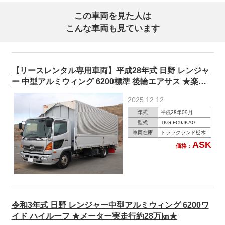
この車両を見た人は
こんな車両も見ています
【リースレンタル専用車両】平成28年式 日野 レンジャ
ー 中型アルミウィング 6200標準 後輪エアサス ★楽の
りパック施工済み！★
2025.12.12
年式
平成28年09月
型式
TKG-FC9JKAG
車両在庫
トラックランド栃木
ASK
価格：
令和3年式 日野 レンジャー中型アルミウィング 6200ワ
イド ハイルーフ ★メーター実走行約28万㎞★