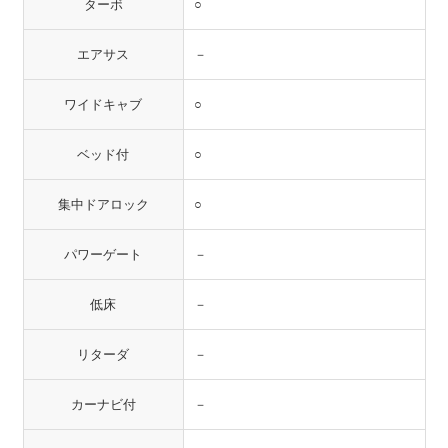
ターボ
○
エアサス
－
ワイドキャブ
○
ベッド付
○
集中ドアロック
○
パワーゲート
－
低床
－
リターダ
－
カーナビ付
－