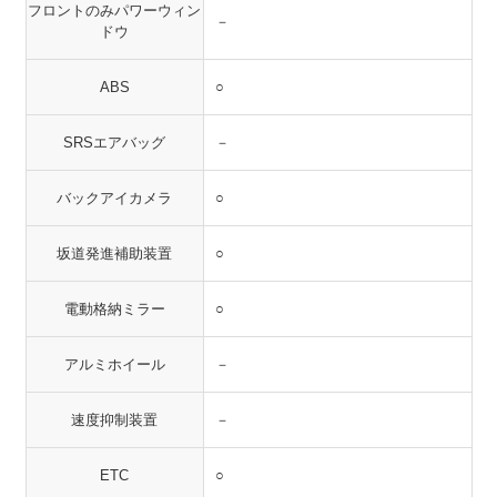
フロントのみパワーウィン
－
ドウ
ABS
○
SRSエアバッグ
－
バックアイカメラ
○
坂道発進補助装置
○
電動格納ミラー
○
アルミホイール
－
速度抑制装置
－
ETC
○