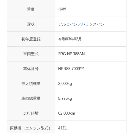
重量
小型
形状
アルミバン／バランスバン
初年度登録
令和03年02月
車両型式
2RG-NPR88AN
車体番号
NPR88-7009***
最大積載量
2,000kg
車両総重量
5,775kg
走行距離
62,000km
原動機（エンジン型式）
4JZ1