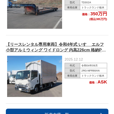
型式
TD302A
車両在庫
トラックランド栃木
350万円
価格：
(税込385万円)
【リースレンタル専用車両】令和4年式 いすゞ エルフ
小型アルミウィング ワイドロング 内高226cm 格納PG
積載3.1t 150馬力 ★楽のりパック施工済み！★
2025.12.12
年式
令和04年09月
型式
2RG-NPR88AN
車両在庫
トラックランド栃木
ASK
価格：