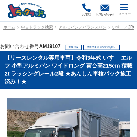
お電話
お問い合わせ
ホーム
中古トラック検索
アルミバン／バランスバン
いすゞ／2RG-
お問い合わせ番号
AM19107
車検付き
準中型免許 ※5t限定を除く
【リースレンタル専用車両】令和3年式 いすゞ エル
フ 小型アルミバン ワイドロング 荷台高215cm 積載
2t ラッシングレール2段 ★あんしん車検パック施工
済み！★