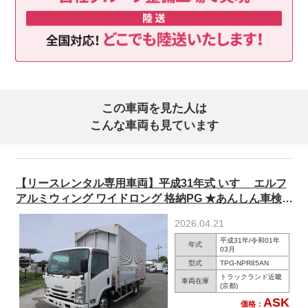
この車両を見た人は
こんな車両も見ています
【リースレンタル専用車両】平成31年式 いすゞ エルフ
アルミウィング ワイドロング 格納PG ★あんしん車検パ
ック施工済み！★
2026.04.21
平成31年/令和01年
年式
03月
型式
TPG-NPR85AN
トラックランド近畿
車両在庫
(京都)
ASK
価格：