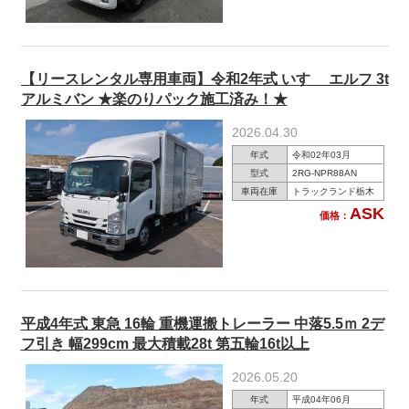
【リースレンタル専用車両】令和2年式 いすゞ エルフ 3t
アルミバン ★楽のりパック施工済み！★
2026.04.30
年式
令和02年03月
型式
2RG-NPR88AN
車両在庫
トラックランド栃木
ASK
価格：
平成4年式 東急 16輪 重機運搬トレーラー 中落5.5ｍ 2デ
フ引き 幅299cm 最大積載28t 第五輪16t以上
2026.05.20
年式
平成04年06月