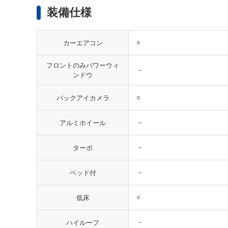
装備仕様
○
カーエアコン
フロントのみパワーウィ
－
ンドウ
○
バックアイカメラ
－
アルミホイール
－
ターボ
－
ベッド付
○
低床
－
ハイルーフ