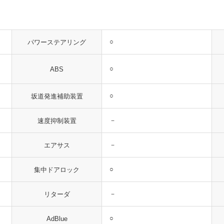
○
パワーステアリング
○
ABS
○
坂道発進補助装置
－
速度抑制装置
－
エアサス
○
集中ドアロック
－
リターダ
○
AdBlue