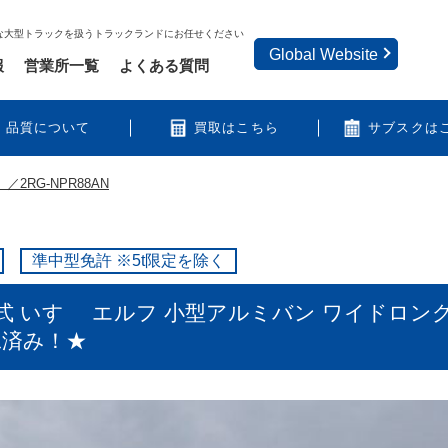
な大型トラックを扱うトラックランドにお任せください
Global Website
報
営業所一覧
よくある質問
品質について
買取はこちら
サブスクは
／2RG-NPR88AN
準中型免許 ※5t限定を除く
いすゞ エルフ 小型アルミバン ワイドロング 荷台
工済み！★