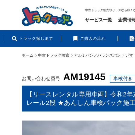
中古トラック販売やリースなら様々
サービス一覧
企業情
トラック探します
ご購入の流れ
ホーム
中古トラック検索
アルミバン／バランスバン
いすゞ
AM19145
お問い合わせ番号
車検付き
【リースレンタル専用車両】令和2年式 
レール2段 ★あんしん車検パック施