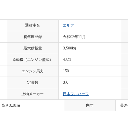
通称車名
エルフ
初年度登録
令和02年11月
最大積載量
3,500kg
原動機（エンジン型式）
4JZ1
エンジン馬力
150
定員数
3人
上物メーカー
日本フルハーフ
 高さ318cm
内寸
長さ