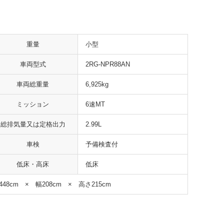
重量
小型
車両型式
2RG-NPR88AN
車両総重量
6,925kg
ミッション
6速MT
総排気量又は定格出力
2.99L
車検
予備検査付
低床・高床
低床
448cm × 幅208cm × 高さ215cm