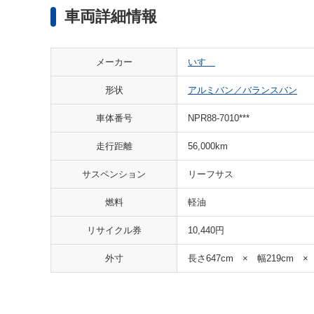
車両詳細情報
メーカー
いすゞ
形状
アルミバン／バランスバン
車体番号
NPR88-7010***
走行距離
56,000km
サスペンション
リーフサス
燃料
軽油
リサイクル券
10,440円
外寸
長さ647cm × 幅219cm ×