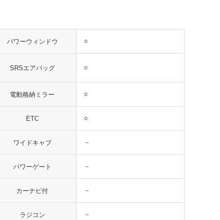
○
パワーウィンドウ
○
SRSエアバッグ
○
電動格納ミラー
○
ETC
－
ワイドキャブ
－
パワーゲート
－
カーナビ付
－
ラジコン