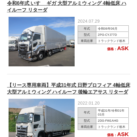
令和6年式 いすゞ ギガ 大型アルミウィング 4軸低床 ハ
イルーフ リターダ
2024.07.29
年式
令和06年06月
型式
2PG-CYJ77D
車両在庫
トラックランド栃木
ASK
価格：
【リース専用車両】平成31年式 日野プロフィア 4軸低床
大型アルミウィング ハイルーフ 後輪エアサス リターダ
2022.01.20
平成31年/令和01年
年式
03月
型式
2DG-FW1AHG
車両在庫
トラックランド栃木
ASK
価格：