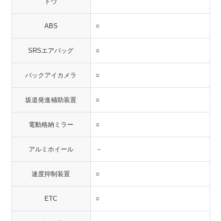
ドウ
ABS
○
SRSエアバッグ
○
バックアイカメラ
○
坂道発進補助装置
○
電動格納ミラー
○
アルミホイール
－
速度抑制装置
○
ETC
○