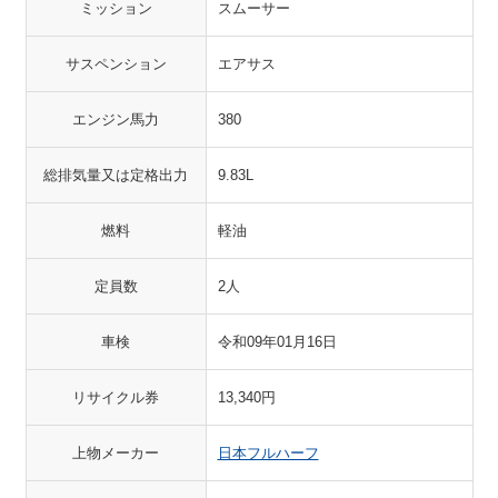
ミッション
スムーサー
サスペンション
エアサス
エンジン馬力
380
総排気量又は定格出力
9.83L
燃料
軽油
定員数
2人
車検
令和09年01月16日
リサイクル券
13,340円
上物メーカー
日本フルハーフ