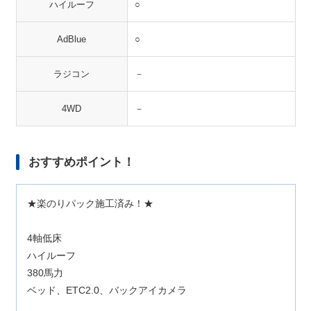
ハイルーフ
○
AdBlue
○
ラジコン
－
4WD
－
おすすめポイント！
★楽のりパック施工済み！★
4軸低床
ハイルーフ
380馬力
ベッド、ETC2.0、バックアイカメラ