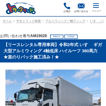
お電話
お問い合わせ
ホーム
中古トラック検索
アルミウィング／幌ウィング
いすゞ／2PG
お問い合わせ番号
AM19028
車検付き
大型免許
【リースレンタル専用車両】令和2年式 いすゞ ギガ
大型アルミウィング 4軸低床 ハイルーフ 380馬力
★楽のりパック施工済み！★