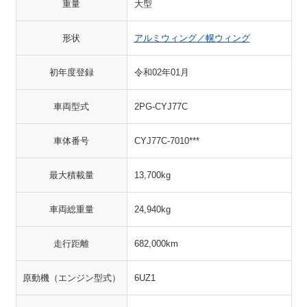
重量
大型
形状
アルミウィング／幌ウィング
初年度登録
令和02年01月
車両型式
2PG-CYJ77C
車体番号
CYJ77C-7010***
最大積載量
13,700kg
車両総重量
24,940kg
走行距離
682,000km
原動機（エンジン型式）
6UZ1