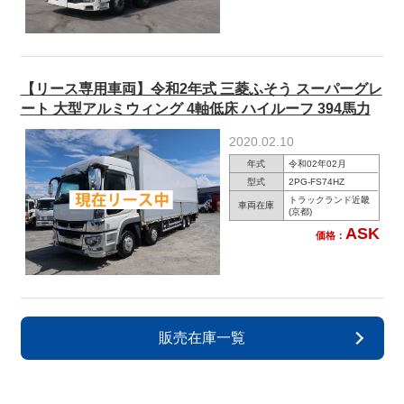
【リース専用車両】令和2年式 三菱ふそう スーパーグレ
ート 大型アルミウィング 4軸低床 ハイルーフ 394馬力
2020.02.10
年式
令和02年02月
型式
2PG-FS74HZ
トラックランド近畿
車両在庫
(京都)
ASK
価格：
販売在庫一覧