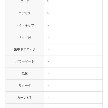
ターボ
○
エアサス
○
ワイドキャブ
－
ベッド付
○
集中ドアロック
○
パワーゲート
－
低床
○
リターダ
－
カーナビ付
－