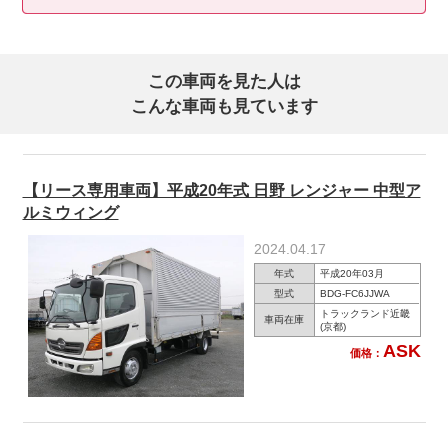
この車両を見た人は
こんな車両も見ています
【リース専用車両】平成20年式 日野 レンジャー 中型ア
ルミウィング
2024.04.17
年式
平成20年03月
型式
BDG-FC6JJWA
トラックランド近畿
車両在庫
(京都)
ASK
価格：