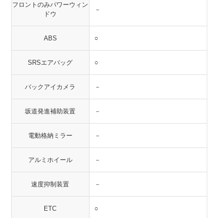
フロントのみパワーウィン
－
ドウ
ABS
○
SRSエアバッグ
○
バックアイカメラ
－
坂道発進補助装置
－
電動格納ミラー
－
アルミホイール
－
速度抑制装置
－
ETC
○