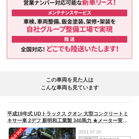
この車両を見た人は
こんな車両も見ています
平成19年式 UDトラックス クオン 大型コンクリートミ
キサー車 2デフ 新明和工業製 340馬力 ★メーター実走
行約27.4万㎞！★
2021.07.20