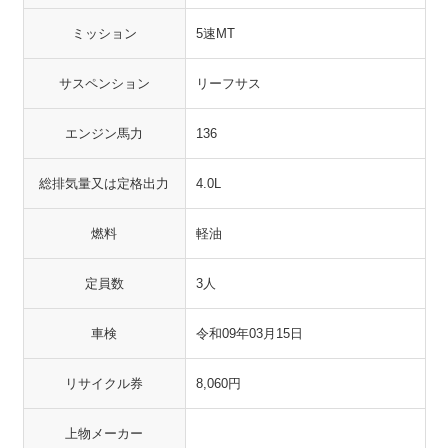
ミッション
5速MT
サスペンション
リーフサス
エンジン馬力
136
総排気量又は定格出力
4.0L
燃料
軽油
定員数
3人
車検
令和09年03月15日
リサイクル券
8,060円
上物メーカー