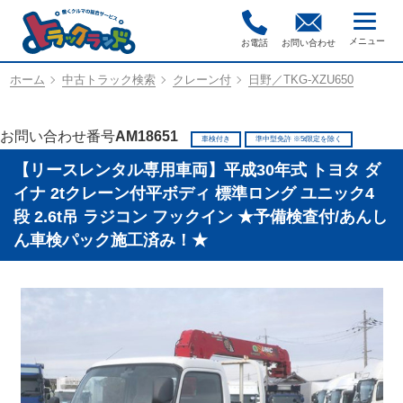
お電話
お問い合わせ
ホーム
中古トラック検索
クレーン付
日野／TKG-XZU650
お問い合わせ番号
AM18651
車検付き
準中型免許 ※5t限定を除く
【リースレンタル専用車両】平成30年式 トヨタ ダ
イナ 2tクレーン付平ボディ 標準ロング ユニック4
段 2.6t吊 ラジコン フックイン ★予備検査付/あんし
ん車検パック施工済み！★