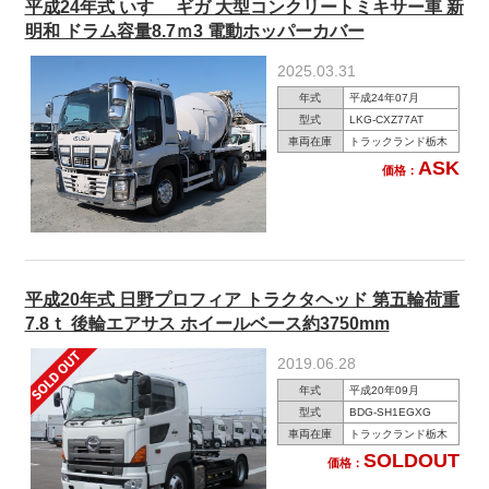
平成24年式 いすゞ ギガ 大型コンクリートミキサー車 新
明和 ドラム容量8.7ｍ3 電動ホッパーカバー
2025.03.31
年式
平成24年07月
型式
LKG-CXZ77AT
車両在庫
トラックランド栃木
ASK
価格：
平成20年式 日野プロフィア トラクタヘッド 第五輪荷重
7.8ｔ 後輪エアサス ホイールベース約3750mm
2019.06.28
年式
平成20年09月
型式
BDG-SH1EGXG
車両在庫
トラックランド栃木
SOLDOUT
価格：