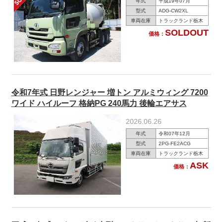
年式
平成19年07月
型式
ADG-CW2XL
車両在庫
トラックランド栃木
SOLDOUT
価格：
令和7年式 日野レンジャー 増トン アルミウィング 7200
ワイド ハイルーフ 格納PG 240馬力 後輪エアサス
2026.06.26
年式
令和07年12月
型式
2PG-FE2ACG
車両在庫
トラックランド栃木
ASK
価格：