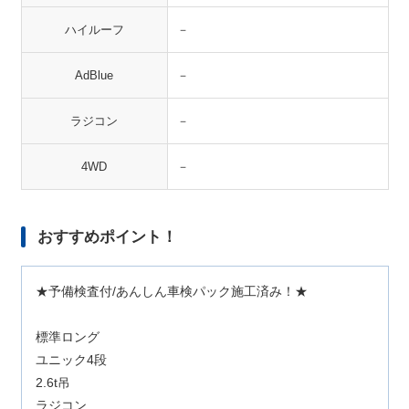
ハイルーフ
－
AdBlue
－
ラジコン
－
4WD
－
おすすめポイント！
★予備検査付/あんしん車検パック施工済み！★
標準ロング
ユニック4段
2.6t吊
ラジコン