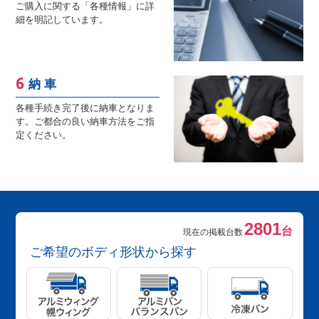
ご購入に関する「各種情報」に詳
細を明記しています。
納 車
各種手続き完了後に納車となりま
す。ご都合の良い納車方法をご指
定ください。
2801
台
現在の掲載台数
ご希望のボディ形状から探す