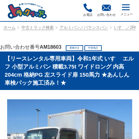
お電話
お問い合わせ
ホーム
中古トラック検索
アルミバン／バランスバン
いすゞ／2RG-
お問い合わせ番号
AM18603
車検付き
中型免許
【リースレンタル専用車両】令和1年式 いすゞ エル
フ 小型アルミバン 積載3.75t ワイドロング 内高
204cm 格納PG 左スライド扉 150馬力 ★あんしん
車検パック施工済み！★