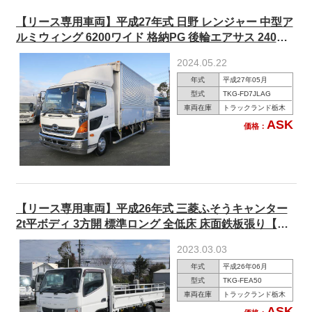
【リース専用車両】平成27年式 日野 レンジャー 中型ア
ルミウィング 6200ワイド 格納PG 後輪エアサス 240馬
力
2024.05.22
年式
平成27年05月
型式
TKG-FD7JLAG
車両在庫
トラックランド栃木
ASK
価格：
【リース専用車両】平成26年式 三菱ふそうキャンター
2t平ボディ 3方開 標準ロング 全低床 床面鉄板張り【準
中型(5t限定)免許 ※旧普通免許OK】
2023.03.03
年式
平成26年06月
型式
TKG-FEA50
車両在庫
トラックランド栃木
ASK