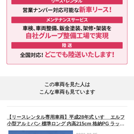
この車両を見た人は
こんな車両も見ています
【リースレンタル専用車両】平成28年式 いすゞ エルフ
小型アルミバン 標準ロング 内高215cm 格納PG ラッシ
ングレール2段 150馬力★R8年4月迄車検付★