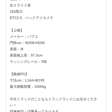
左スライド扉
150馬力
ETC2.0、バックアイカメラ
【上物】
メーカー：パブコ
門枠cm：W208×H200
床面：木
床面地上高：97.3cm
ラッシングレール：2段
【格納PG】
寸法cm：L144×W199
最大積載荷重：1000kg
中古トラックのことならトラックランドにお任せくださ
い！
現車確認・試乗承っております。