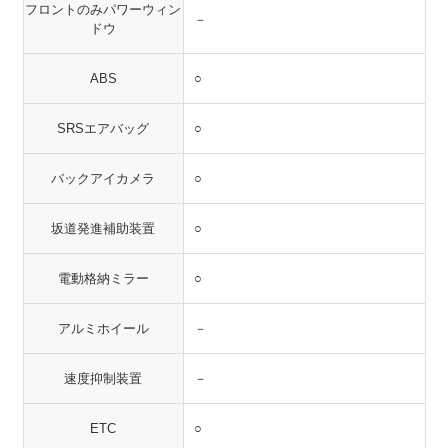
フロントのみパワーウィン
－
ドウ
ABS
○
SRSエアバッグ
○
バックアイカメラ
○
坂道発進補助装置
○
電動格納ミラー
○
アルミホイール
－
速度抑制装置
－
ETC
○