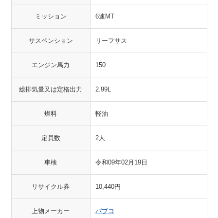
ミッション
6速MT
サスペンション
リーフサス
エンジン馬力
150
総排気量又は定格出力
2.99L
燃料
軽油
定員数
2人
車検
令和09年02月19日
リサイクル券
10,440円
上物メーカー
パブコ