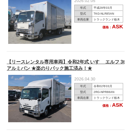
2026.02.05
年式
平成28年03月
型式
TKG-NLR85AN
車両在庫
トラックランド栃木
ASK
価格：
【リースレンタル専用車両】令和2年式 いすゞ エルフ 3t
アルミバン ★楽のりパック施工済み！★
2026.04.30
年式
令和02年03月
型式
2RG-NPR88AN
車両在庫
トラックランド栃木
ASK
価格：