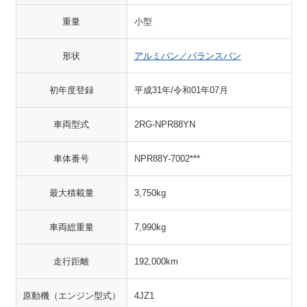
重量
小型
形状
アルミバン／バランスバン
初年度登録
平成31年/令和01年07月
車両型式
2RG-NPR88YN
車体番号
NPR88Y-7002***
最大積載量
3,750kg
車両総重量
7,990kg
走行距離
192,000km
原動機（エンジン型式）
4JZ1