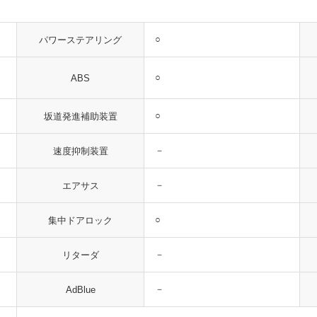
○
パワーステアリング
○
ABS
○
坂道発進補助装置
－
速度抑制装置
－
エアサス
○
集中ドアロック
－
リターダ
－
AdBlue