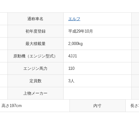
通称車名
エルフ
初年度登録
平成29年10月
最大積載量
2,000kg
原動機（エンジン型式）
4JJ1
エンジン馬力
110
定員数
3人
上物メーカー
 高さ197cm
内寸
長さ