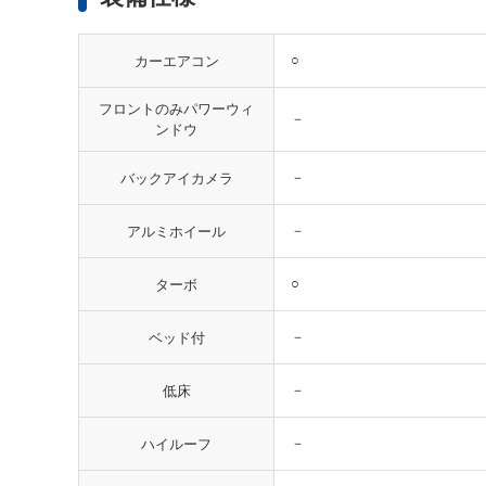
○
カーエアコン
フロントのみパワーウィ
－
ンドウ
－
バックアイカメラ
－
アルミホイール
○
ターボ
－
ベッド付
－
低床
－
ハイルーフ