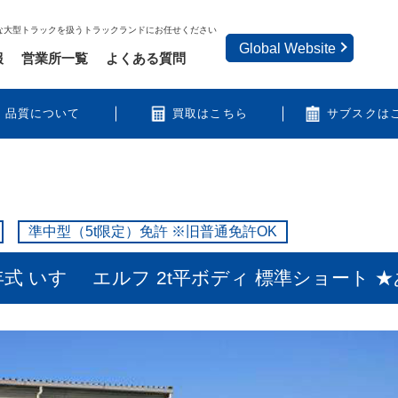
な大型トラックを扱うトラックランドにお任せください
Global Website
報
営業所一覧
よくある質問
品質について
買取はこちら
サブスクは
準中型（5t限定）免許 ※旧普通免許OK
式 いすゞ エルフ 2t平ボディ 標準ショート