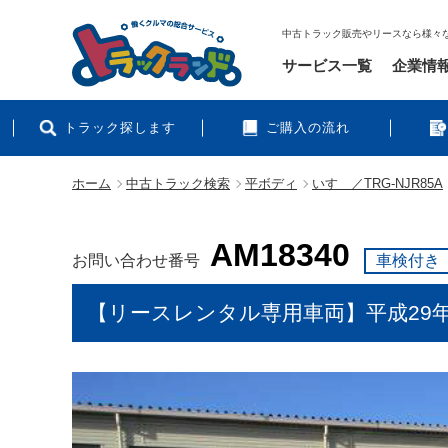
中古トラック販売やリースなら様々
サービス一覧
企業情
トラック探します
ご購入の流れ
ホーム
中古トラック検索
平ボディ
いすゞ／TRG-NJR85A
AM18340
お問い合わせ番号
車検付き
【リースレンタル専用車両】平成29年