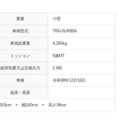
重量
小型
車両型式
TRG-NJR85A
車両総重量
4,265kg
ミッション
5速MT
総排気量又は定格出力
2.99L
車検
令和08年12月16日
低床・高床
310cm × 幅160cm × 高さ38cm