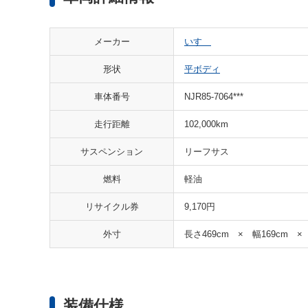
メーカー
いすゞ
形状
平ボディ
車体番号
NJR85-7064***
走行距離
102,000km
サスペンション
リーフサス
燃料
軽油
リサイクル券
9,170円
外寸
長さ469cm × 幅169cm ×
装備仕様