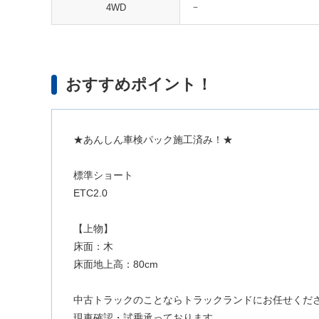
－
4WD
おすすめポイント！
★あんしん車検パック施工済み！★
標準ショート
ETC2.0
【上物】
床面：木
床面地上高：80cm
中古トラックのことならトラックランドにお任せくだ
現車確認・試乗承っております。