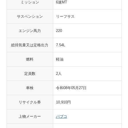
ミッション
6速MT
サスペンション
リーフサス
エンジン馬力
220
総排気量又は定格出力
7.54L
燃料
軽油
定員数
2人
車検
令和08年05月27日
リサイクル券
10,910円
上物メーカー
パブコ