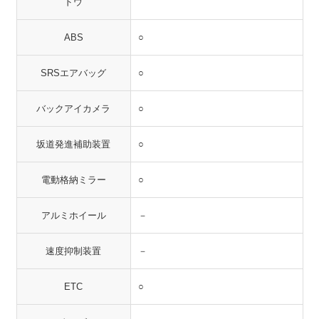
ドウ
ABS
○
SRSエアバッグ
○
バックアイカメラ
○
坂道発進補助装置
○
電動格納ミラー
○
アルミホイール
－
速度抑制装置
－
ETC
○