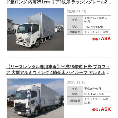
ド超ロング 内高251cm リア3枚扉 ラッシングレール2段
150馬力 【準中型免許対応 ※5t限定を除く】
2025.03.25
平成31年/令和01年
年式
04月
型式
TRG-NNR85AR
車両在庫
トラックランド茨城
ASK
価格：
【リースレンタル専用車両】平成28年式 日野 プロフィ
ア 大型アルミウィング 4軸低床 ハイルーフ アルミホイ
ール 380馬力 ★楽のりパック施工済み！★
2025.11.19
年式
平成28年03月
型式
QPG-FW1EXEG
トラックランド近畿
車両在庫
(京都)
ASK
価格：