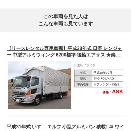
この車両を見た人は
こんな車両も見ています
【リースレンタル専用車両】平成28年式 日野 レンジャ
ー 中型アルミウィング 6200標準 後輪エアサス ★楽の
りパック施工済み！★
2025.12.12
年式
平成28年09月
型式
TKG-FC9JKAG
車両在庫
トラックランド栃木
ASK
価格：
平成31年式 いすゞ エルフ 小型アルミバン 積載1.4t ワイ