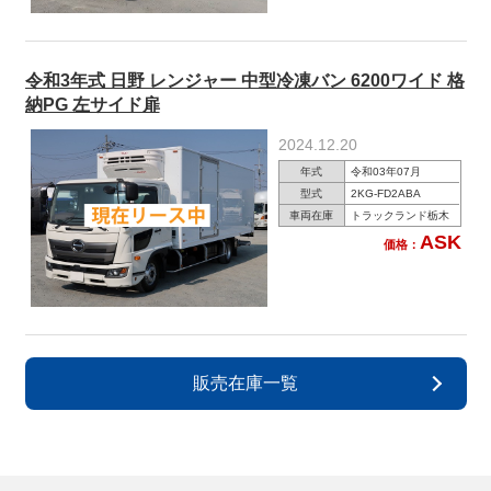
令和3年式 日野 レンジャー 中型冷凍バン 6200ワイド 格
納PG 左サイド扉
2024.12.20
年式
令和03年07月
型式
2KG-FD2ABA
車両在庫
トラックランド栃木
ASK
価格：
販売在庫一覧