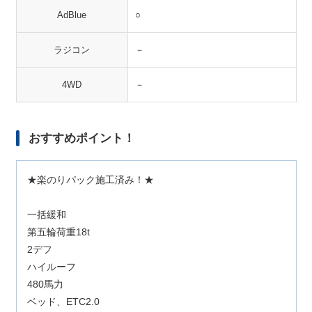
AdBlue
○
ラジコン
－
4WD
－
おすすめポイント！
★楽のりパック施工済み！★
一括緩和
第五輪荷重18t
2デフ
ハイルーフ
480馬力
ベッド、ETC2.0