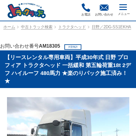
お電話
お問い合わせ
ホーム
中古トラック検索
トラクタヘッド
日野／2DG-SS1EKHA
お問い合わせ番号
AM18305
大型免許
【リースレンタル専用車両】平成30年式 日野 プロ
フィア トラクタヘッド 一括緩和 第五輪荷重18t 2デ
フ ハイルーフ 480馬力 ★楽のりパック施工済み！
★