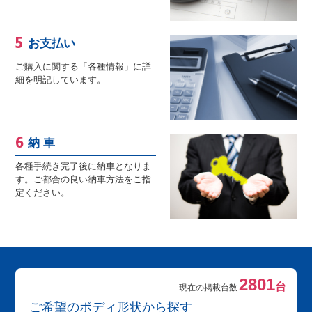
お支払い
ご購入に関する「各種情報」に詳
細を明記しています。
納 車
各種手続き完了後に納車となりま
す。ご都合の良い納車方法をご指
定ください。
2801
台
現在の掲載台数
ご希望のボディ形状から探す