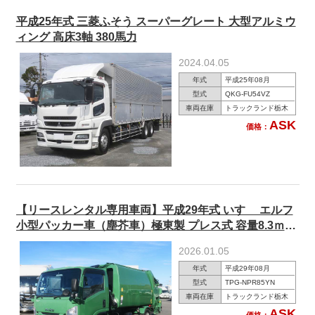
平成25年式 三菱ふそう スーパーグレート 大型アルミウ
ィング 高床3軸 380馬力
2024.04.05
年式
平成25年08月
型式
QKG-FU54VZ
車両在庫
トラックランド栃木
ASK
価格：
【リースレンタル専用車両】平成29年式 いすゞ エルフ
小型パッカー車（塵芥車）極東製 プレス式 容量8.3ｍ3
150馬力 ★メーター実走行約17万km★
2026.01.05
年式
平成29年08月
型式
TPG-NPR85YN
車両在庫
トラックランド栃木
ASK
価格：