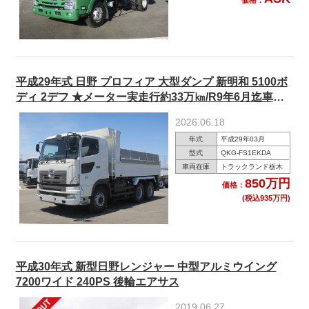
平成29年式 日野 プロフィア 大型ダンプ 新明和 5100ボ
ディ 2デフ ★メーター実走行約33万㎞/R9年6月迄車検
付！★
2026.06.18
年式
平成29年03月
型式
QKG-FS1EKDA
車両在庫
トラックランド栃木
850万円
価格：
(税込935万円)
平成30年式 新型日野レンジャー 中型アルミウイング
7200ワイド 240PS 後輪エアサス
2019.06.27