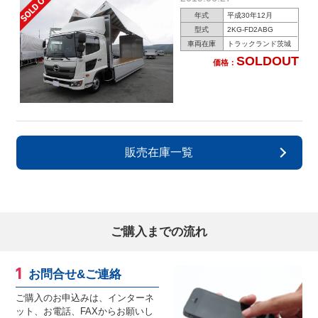
年式
平成30年12月
型式
2KG-FD2ABG
車両在庫
トラックランド茨城
SOLDOUT
価格：
販売在庫一覧
ご購入までの流れ
お問合せ&ご連絡
ご購入のお申込みは、インターネ
ット、お電話、FAXからお願いし