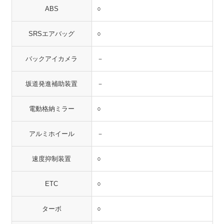
ABS
○
SRSエアバッグ
○
バックアイカメラ
－
坂道発進補助装置
－
電動格納ミラー
○
アルミホイール
－
速度抑制装置
○
ETC
○
ターボ
○