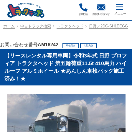
お電話
お問い合わせ
ホーム
中古トラック検索
トラクタヘッド
日野／2DG-SH1EEGG
お問い合わせ番号
AM18242
車検付き
大型免許
【リースレンタル専用車両】令和3年式 日野 プロフ
ィア トラクタヘッド 第五輪荷重11.5t 410馬力 ハイ
ルーフ アルミホイール ★あんしん車検パック施工
済み！★