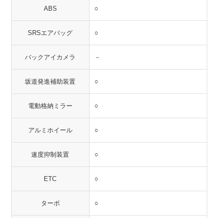
ABS
○
SRSエアバッグ
○
バックアイカメラ
－
坂道発進補助装置
○
電動格納ミラー
○
アルミホイール
○
速度抑制装置
○
ETC
○
ターボ
○