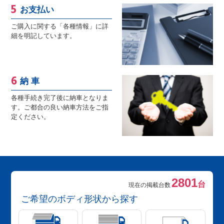
お支払い
ご購入に関する「各種情報」に詳
細を明記しています。
納 車
各種手続き完了後に納車となりま
す。ご都合の良い納車方法をご指
定ください。
2801
台
現在の掲載台数
ご希望のボディ形状から探す