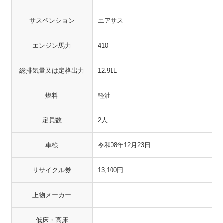
サスペンション
エアサス
エンジン馬力
410
総排気量又は定格出力
12.91L
燃料
軽油
定員数
2人
車検
令和08年12月23日
リサイクル券
13,100円
上物メーカー
低床・高床