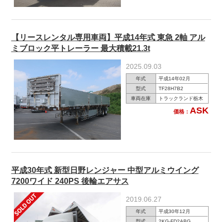
【リースレンタル専用車両】平成14年式 東急 2軸 アル
ミブロック平トレーラー 最大積載21.3t
2025.09.03
年式
平成14年02月
型式
TF28H7B2
車両在庫
トラックランド栃木
ASK
価格：
平成30年式 新型日野レンジャー 中型アルミウイング
7200ワイド 240PS 後輪エアサス
2019.06.27
年式
平成30年12月
型式
2KG-FD2ABG