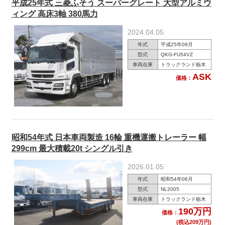
平成25年式 三菱ふそう スーパーグレート 大型アルミウ
ィング 高床3軸 380馬力
2024.04.05
年式
平成25年08月
型式
QKG-FU54VZ
車両在庫
トラックランド栃木
ASK
価格：
昭和54年式 日本車両製造 16輪 重機運搬トレーラー 幅
299cm 最大積載20t シングル引き
2026.01.05
年式
昭和54年06月
型式
NL2005
車両在庫
トラックランド栃木
190万円
価格：
(税込209万円)