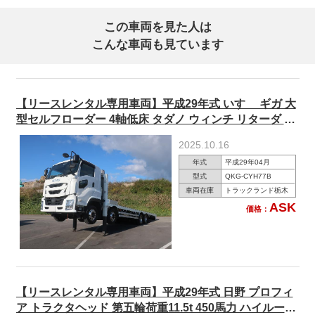
この車両を見た人は
こんな車両も見ています
【リースレンタル専用車両】平成29年式 いすゞ ギガ 大
型セルフローダー 4軸低床 タダノ ウィンチ リターダ ア
ルミホイール ★楽のりパック施工済み！★
2025.10.16
年式
平成29年04月
型式
QKG-CYH77B
車両在庫
トラックランド栃木
ASK
価格：
【リースレンタル専用車両】平成29年式 日野 プロフィ
ア トラクタヘッド 第五輪荷重11.5t 450馬力 ハイルーフ