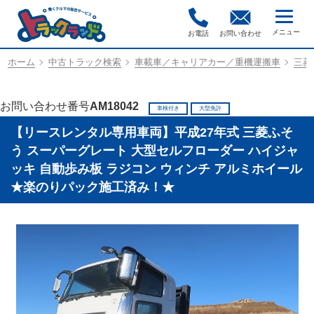
お電話
お問い合わせ
ホーム
中古トラック検索
車載車／キャリアカー／重機運搬車
三菱
お問い合わせ番号
AM18042
車検付き
大型免許
【リースレンタル専用車両】平成27年式 三菱ふそ
う スーパーグレート 大型セルフローダー ハイジャ
ッキ 自動歩み板 ラジコン ウィンチ アルミホイール
★楽のりパック施工済み！★