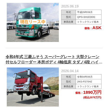
アルミホイール
2025.06.19
年式
平成29年09月
型式
QPG-SH1EDDG
車両在庫
トラックランド栃木
ASK
価格：
令和4年式 三菱ふそう スーパーグレート 大型クレーン
付セルフローダー 本所ボディ 4軸低床 タダノ4段 ハイジ
ャッキ ウインチ ラジコン アルミホイール
2026.04.14
年式
令和04年06月
型式
2KG-FS70HZ
車両在庫
トラックランド栃木
1890万円
価格：
(税込2079万円)