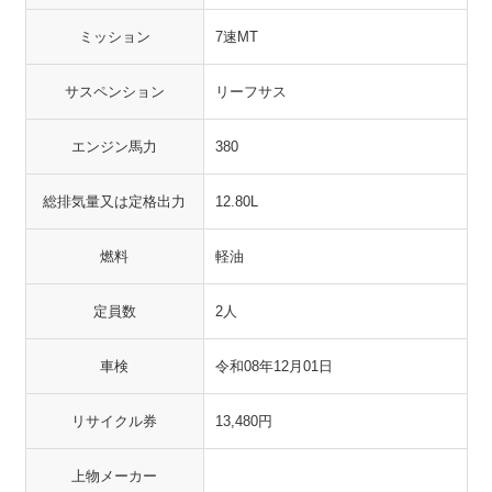
ミッション
7速MT
サスペンション
リーフサス
エンジン馬力
380
総排気量又は定格出力
12.80L
燃料
軽油
定員数
2人
車検
令和08年12月01日
リサイクル券
13,480円
上物メーカー