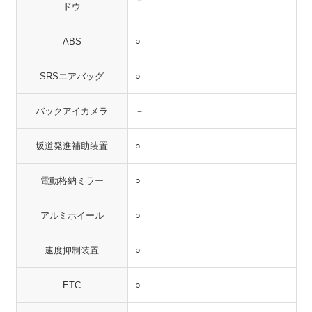
－
ドウ
ABS
○
SRSエアバッグ
○
バックアイカメラ
－
坂道発進補助装置
○
電動格納ミラー
○
アルミホイール
○
速度抑制装置
○
ETC
○