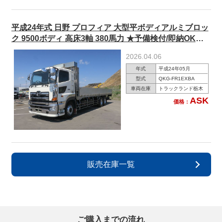
平成24年式 日野 プロフィア 大型平ボディアルミブロッ
ク 9500ボディ 高床3軸 380馬力 ★予備検付/即納OK！
★
2026.04.06
年式
平成24年05月
型式
QKG-FR1EXBA
車両在庫
トラックランド栃木
ASK
価格：
販売在庫一覧
ご購入までの流れ